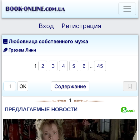
Вход
Регистрация
Любовница собственного мужа
Грэхем Линн
1
2
3
4
5
6
..
45
Содержание
1