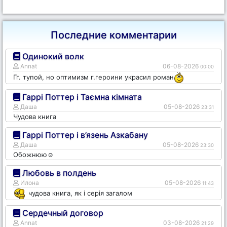
Последние комментарии
Одинокий волк
Annat
06-08-2026
00:00
Гг. тупой, но оптимизм г.героини украсил роман
Гаррі Поттер і Таємна кімната
Даша
05-08-2026
23:31
Чудова книга
Гаррі Поттер і в’язень Азкабану
Даша
05-08-2026
23:30
Обожнюю☺️
Любовь в полдень
Илона
05-08-2026
11:43
чудова книга, як і серія загалом
Сердечный договор
Annat
03-08-2026
21:29