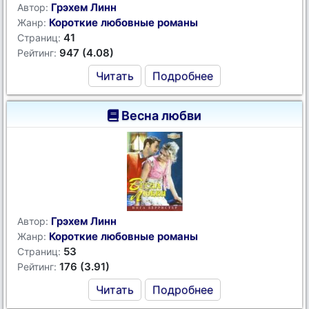
Грэхем Линн
Автор:
Короткие любовные романы
Жанр:
41
Страниц:
947 (4.08)
Рейтинг:
Читать
Подробнее
Весна любви
Грэхем Линн
Автор:
Короткие любовные романы
Жанр:
53
Страниц:
176 (3.91)
Рейтинг:
Читать
Подробнее