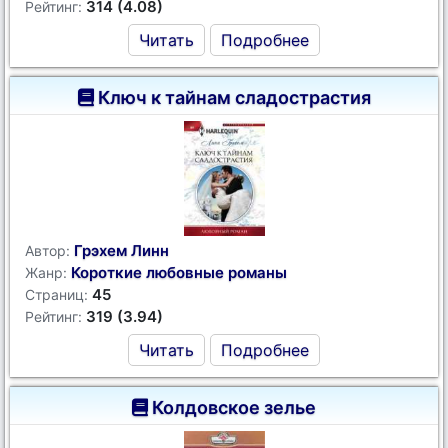
314 (4.08)
Рейтинг:
Читать
Подробнее
Ключ к тайнам сладострастия
Грэхем Линн
Автор:
Короткие любовные романы
Жанр:
45
Страниц:
319 (3.94)
Рейтинг:
Читать
Подробнее
Колдовское зелье