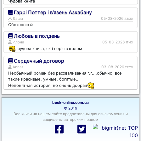
Чудова книга
Гаррі Поттер і в’язень Азкабану
Даша
05-08-2026
23:30
Обожнюю☺️
Любовь в полдень
Илона
05-08-2026
11:43
чудова книга, як і серія загалом
Сердечный договор
Annat
03-08-2026
21:29
Необычный роман без расхваливания г.г....обычно, все
такие красивые, умные, богатые...
Непонятная история, но очень добрая
book-online.com.ua
© 2019
Все книги на нашем сайте предоставены для ознакомления и
защищены авторским правом