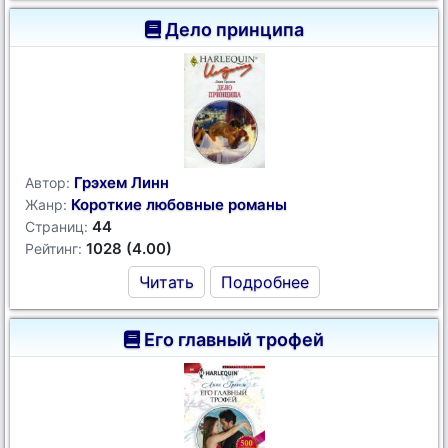
Дело принципа
Грэхем Линн
Автор:
Короткие любовные романы
Жанр:
44
Страниц:
1028 (4.00)
Рейтинг:
Читать
Подробнее
Его главный трофей