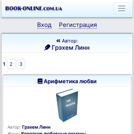
Вход
Регистрация
Автор:
Грэхем Линн
1
2
3
Арифметика любви
Грэхем Линн
Автор:
Короткие любовные романы
Жанр: