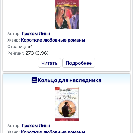
Грэхем Линн
Автор:
Короткие любовные романы
Жанр:
54
Страниц:
273 (3.96)
Рейтинг:
Читать
Подробнее
Кольцо для наследника
Грэхем Линн
Автор:
Короткие любовные романы
Жанр: