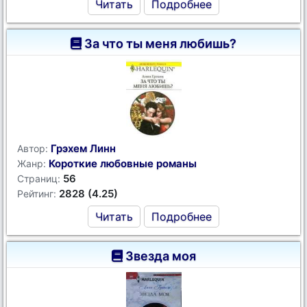
Читать
Подробнее
За что ты меня любишь?
Грэхем Линн
Автор:
Короткие любовные романы
Жанр:
56
Страниц:
2828 (4.25)
Рейтинг:
Читать
Подробнее
Звезда моя