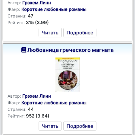
Грэхем Линн
Автор:
Короткие любовные романы
Жанр:
47
Страниц:
315 (3.99)
Рейтинг:
Читать
Подробнее
Любовница греческого магната
Грэхем Линн
Автор:
Короткие любовные романы
Жанр:
44
Страниц:
952 (3.64)
Рейтинг:
Читать
Подробнее