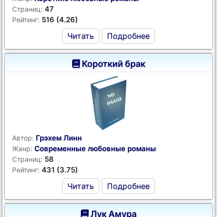
47
Страниц:
516 (4.26)
Рейтинг:
Читать
Подробнее
Короткий брак
Грэхем Линн
Автор:
Современные любовные романы
Жанр:
58
Страниц:
431 (3.75)
Рейтинг:
Читать
Подробнее
Лук Амура