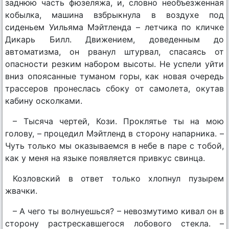
заднюю часть фюзеляжа, и, словно необъезженная
кобылка, машина взбрыкнула в воздухе под
сиденьем Уильяма Мэйтленда – летчика по кличке
Дикарь Билл. Движением, доведенным до
автоматизма, он рванул штурвал, спасаясь от
опасности резким набором высоты. Не успели уйти
вниз опоясанные туманом горы, как новая очередь
трассеров пронеслась сбоку от самолета, окутав
кабину осколками.
– Тысяча чертей, Кози. Проклятье ты на мою
голову, – процедил Мэйтленд в сторону напарника. –
Чуть только мы оказываемся в небе в паре с тобой,
как у меня на языке появляется привкус свинца.
Козловский в ответ только хлопнул пузырем
жвачки.
– А чего ты волнуешься? – невозмутимо кивал он в
сторону растрескавшегося лобового стекла. –