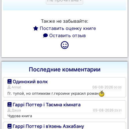
Также не забывайте:
Поставить оценку книге
Оставить отзыв
Последние комментарии
Одинокий волк
Annat
06-08-2026
00:00
Гг. тупой, но оптимизм г.героини украсил роман
Гаррі Поттер і Таємна кімната
Даша
05-08-2026
23:31
Чудова книга
Гаррі Поттер і в’язень Азкабану