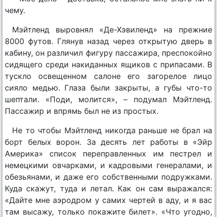
чему.
Мэйтленд выровнял «Де-Хэвиленд» на прежние
8000 футов. Глянув назад через открытую дверь в
кабину, он различил фигуру пассажира, преспокойно
сидящего среди накиданных ящиков с припасами. В
тускло освещенном салоне его загорелое лицо
сияло медью. Глаза были закрыты, а губы что-то
шептали. «Поди, молится», – подумал Мэйтленд.
Пассажир и впрямь был не из простых.
Не то чтобы Мэйтленд никогда раньше не брал на
борт белых ворон. За десять лет работы в «Эйр
Америка» список переправленных им пестрел и
немецкими овчарками, и кадровыми генералами, и
обезьянами, и даже его собственными подружками.
Куда скажут, туда и летал. Как он сам выражался:
«Дайте мне аэродром у самих чертей в аду, и я вас
там высажу, только покажите билет». «Что угодно,