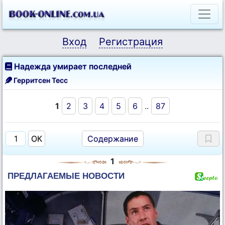
Вход
Регистрация
Надежда умирает последней
Герритсен Тесс
1
2
3
4
5
6
..
87
Содержание
1