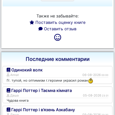
Также не забывайте:
Поставить оценку книге
Оставить отзыв
Последние комментарии
Одинокий волк
Annat
06-08-2026
00:00
Гг. тупой, но оптимизм г.героини украсил роман
Гаррі Поттер і Таємна кімната
Даша
05-08-2026
23:31
Чудова книга
Гаррі Поттер і в’язень Азкабану
Даша
05-08-2026
23:30