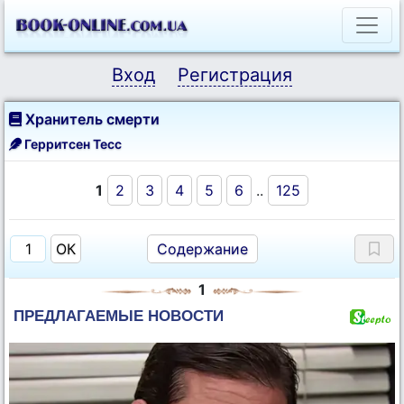
Вход
Регистрация
Хранитель смерти
Герритсен Тесс
1
2
3
4
5
6
..
125
Содержание
1