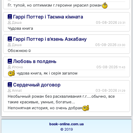
Гг. тупой, но оптимизм г.героини украсил роман
Гаррі Поттер і Таємна кімната
Даша
05-08-2026
23:31
Чудова книга
Гаррі Поттер і в’язень Азкабану
Даша
05-08-2026
23:30
Обожнюю☺️
Любовь в полдень
Илона
05-08-2026
11:43
чудова книга, як і серія загалом
Сердечный договор
Annat
03-08-2026
21:29
Необычный роман без расхваливания г.г....обычно, все
такие красивые, умные, богатые...
Непонятная история, но очень добрая
book-online.com.ua
© 2019