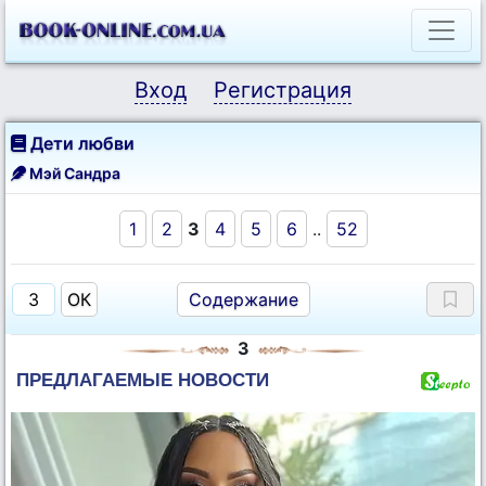
Вход
Регистрация
Дети любви
Мэй Сандра
1
2
3
4
5
6
..
52
Содержание
3