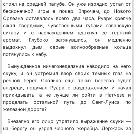
стоял на средней палубе. Он уже изрядно устал от
бесконечной игры в покер. Впрочем, до Нового
Орлеана оставалось всего два часа. Руарк крепче
сжал твердыми, чувственными губами гаванскую
сигару и с наслаждением вдохнул ее терпкий
аромат. Глубоко затянувшись, он медленно
выдохнул дым, серые волнообразные кольца
потянулись к небу.
Вынужденное ничегонеделание наводило на него
скуку, и он устремил взор своих темных глаз на
речной берег. Сколько еще таких берегов будет
впереди, подумал Руарк с раздражением и начал
прикидывать: а не лучше ли сойти в Натчезе и
проделать остальной путь до Сент-Луиса по
железной дороге?
Внезапно его лицо утратило выражение скуки —
на берегу он узрел черного жеребца. Держась за