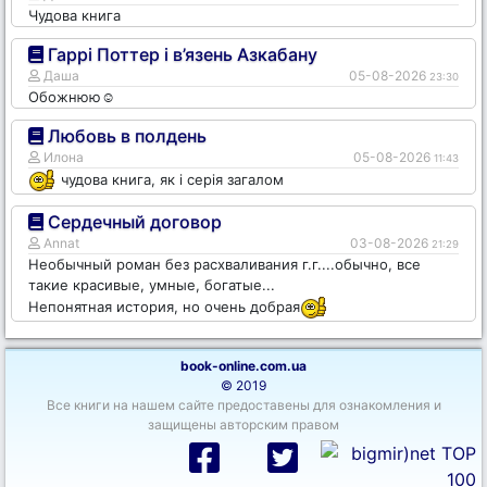
Чудова книга
Гаррі Поттер і в’язень Азкабану
Даша
05-08-2026
23:30
Обожнюю☺️
Любовь в полдень
Илона
05-08-2026
11:43
чудова книга, як і серія загалом
Сердечный договор
Annat
03-08-2026
21:29
Необычный роман без расхваливания г.г....обычно, все
такие красивые, умные, богатые...
Непонятная история, но очень добрая
book-online.com.ua
© 2019
Все книги на нашем сайте предоставены для ознакомления и
защищены авторским правом