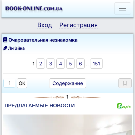
Вход
Регистрация
Очаровательная незнакомка
Ли Эйна
1
2
3
4
5
6
..
151
Содержание
1