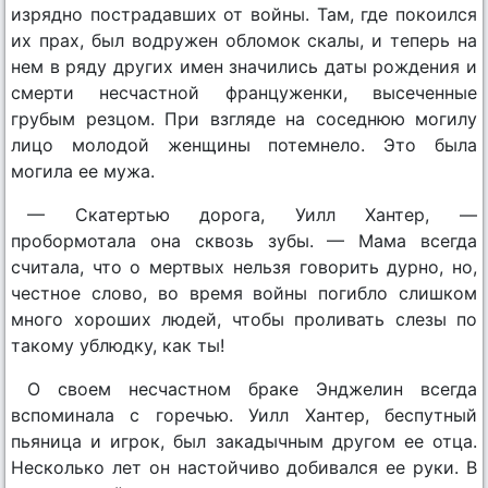
изрядно пострадавших от войны. Там, где покоился
их прах, был водружен обломок скалы, и теперь на
нем в ряду других имен значились даты рождения и
смерти несчастной француженки, высеченные
грубым резцом. При взгляде на соседнюю могилу
лицо молодой женщины потемнело. Это была
могила ее мужа.
— Скатертью дорога, Уилл Хантер, —
пробормотала она сквозь зубы. — Мама всегда
считала, что о мертвых нельзя говорить дурно, но,
честное слово, во время войны погибло слишком
много хороших людей, чтобы проливать слезы по
такому ублюдку, как ты!
О своем несчастном браке Энджелин всегда
вспоминала с горечью. Уилл Хантер, беспутный
пьяница и игрок, был закадычным другом ее отца.
Несколько лет он настойчиво добивался ее руки. В