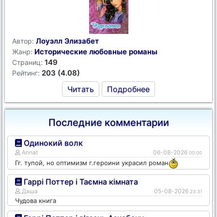
Лоуэлл Элизабет
Автор:
Исторические любовные романы
Жанр:
149
Страниц:
203 (4.08)
Рейтинг:
Читать
Подробнее
Последние комментарии
Одинокий волк
Annat
06-08-2026
00:00
Гг. тупой, но оптимизм г.героини украсил роман
Гаррі Поттер і Таємна кімната
Даша
05-08-2026
23:31
Чудова книга