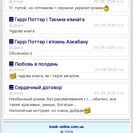
Annat
06-08-2026
00:00
Гг. тупой, но оптимизм г.героини украсил роман
Гаррі Поттер і Таємна кімната
Даша
05-08-2026
23:31
Чудова книга
Гаррі Поттер і в’язень Азкабану
Даша
05-08-2026
23:30
Обожнюю☺️
Любовь в полдень
Илона
05-08-2026
11:43
чудова книга, як і серія загалом
Сердечный договор
Annat
03-08-2026
21:29
Необычный роман без расхваливания г.г....обычно, все
такие красивые, умные, богатые...
Непонятная история, но очень добрая
book-online.com.ua
© 2019