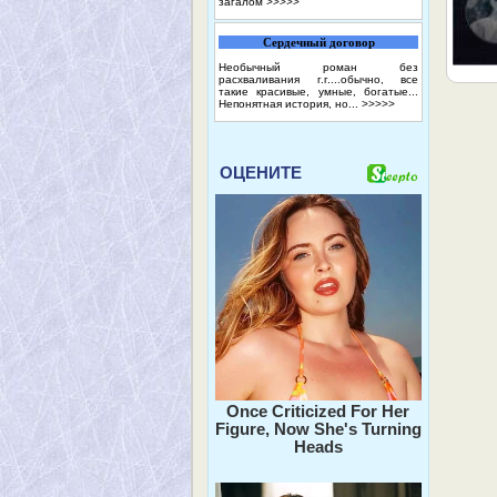
загалом
>>>>>
Сердечный договор
Необычный роман без
расхваливания г.г....обычно, все
такие красивые, умные, богатые...
Непонятная история, но...
>>>>>
ОЦЕНИТЕ
Once Criticized For Her
Figure, Now She's Turning
Heads