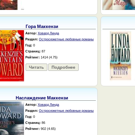
Гора Маккензи
Автор:
Ховард Линда
Раздел:
Остросюжетные любовные романы
Год:
0
Страниц:
87
Рейтинг:
1414 (4.75)
Читать
Подробнее
Наслаждение Маккензи
Автор:
Ховард Линда
Раздел:
Остросюжетные любовные романы
Год:
0
Страниц:
86
Рейтинг:
902 (4.65)