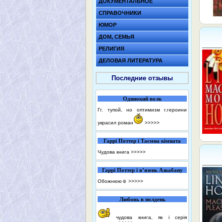
ДОКУМЕНТАЛЬНОЕ
СПРАВОЧНИКИ
ЮМОР
ДОМ, СЕМЬЯ
РЕЛИГИЯ
ДЕЛОВАЯ ЛИТЕРАТУРА
Последние отзывы
Одинокий волк
Гг. тупой, но оптимизм г.героини
украсил роман
>>>>>
Гаррі Поттер і Таємна кімната
Чудова книга
>>>>>
Гаррі Поттер і в’язень Азкабану
Обожнюю☺️
>>>>>
Любовь в полдень
чудова книга, як і серія