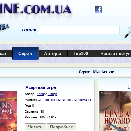
Поиск
ная
Серии
Авторы
Top100
Новые посту
Mackenzie
Серия:
Азартная игра
В
Автор:
Ховард Линда
Раздел:
Остросюжетные любовные романы
Год:
0
Страниц:
90
Рейтинг:
1050 (4.61)
Читать
Подробнее