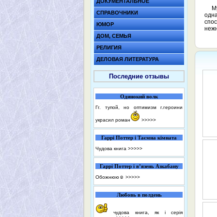
ДОКУМЕНТАЛЬНОЕ
М
СПРАВОЧНИКИ
одн
спо
ЮМОР
нежн
ДОМ, СЕМЬЯ
РЕЛИГИЯ
ДЕЛОВАЯ ЛИТЕРАТУРА
Последние отзывы
Одинокий волк
Гг. тупой, но оптимизм г.героини
украсил роман
>>>>>
Гаррі Поттер і Таємна кімната
Чудова книга
>>>>>
Гаррі Поттер і в’язень Азкабану
Обожнюю☺️
>>>>>
Любовь в полдень
чудова книга, як і серія