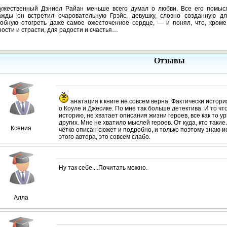
ужественный Дэниел Райан меньше всего думал о любви. Все его помысл
ажды он встретил очаровательную Грэйс, девушку, словно созданную д
собную отогреть даже самое ожесточенное сердце, — и понял, что, кром
ости и страсти, для радости и счастья…
Отзывы
анатация к книге не совсем верна. Фактически истори
о Коуле и Джесике. По мне так больше детектива. И то чт
историю, не хватает описания жизни героев, все как то ур
других. Мне не хватило мыслей героев. От куда, кто такие..
Ксения
чётко описан сюжет и подробно, и только поэтому знаю и
этого автора, это совсем слабо.
Ну так себе....Почитать можно.
Алла