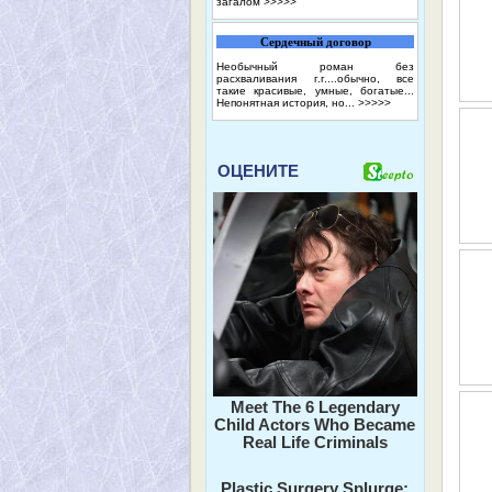
загалом
>>>>>
Сердечный договор
Необычный роман без
расхваливания г.г....обычно, все
такие красивые, умные, богатые...
Непонятная история, но...
>>>>>
ОЦЕНИТЕ
Meet The 6 Legendary
Child Actors Who Became
Real Life Criminals
Plastic Surgery Splurge: