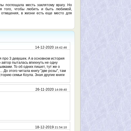
ы поглощала месть заклятому врагу. Но
ля того, чтобы любить и быть любимой,
е отмщения, в жизни есть еще место для
14-12-2020
18:42:46
я про 3 девушек. А в основном история
о автор пыталась впихнуть не одну
ывками. То об одних пишет, тут же о
.. До этого читала книгу "две розы", там
сторию семьи Коула. Зная другие книги
26-11-2020
14:09:40
18-12-2019
21:54:10