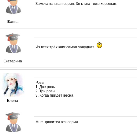
Замечательная серия. 3я книга тоже хорошая.
Жанна
Из всех трёх книг самая занудная.
Екатерина
Розы
1. Две розы.
2. Три розы.
3. Когда придет весна.
Елена
Мне нравится вся серия