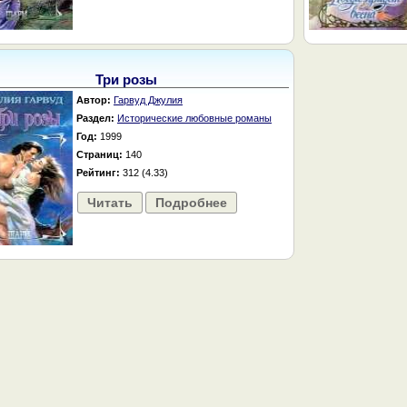
Три розы
Автор:
Гарвуд Джулия
Раздел:
Исторические любовные романы
Год:
1999
Страниц:
140
Рейтинг:
312 (4.33)
Читать
Подробнее