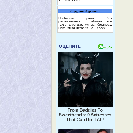
загалом
>>>>>
Сердечный договор
Необычный роман без
расхваливания г.г....обычно, все
такие красивые, умные, богатые...
Непонятная история, но...
>>>>>
ОЦЕНИТЕ
From Baddies To
Sweethearts: 9 Actresses
That Can Do It All!