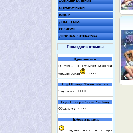
ДОКУМЕНТАЛЬНОЕ
СПРАВОЧНИКИ
ЮМОР
ДОМ, СЕМЬЯ
РЕЛИГИЯ
ДЕЛОВАЯ ЛИТЕРАТУРА
Последние отзывы
Одинокий волк
Гг. тупой, но оптимизм г.героини
украсил роман
>>>>>
Гаррі Поттер і Таємна кімната
Чудова книга
>>>>>
Гаррі Поттер і в’язень Азкабану
Обожнюю☺️
>>>>>
Любовь в полдень
чудова книга, як і серія