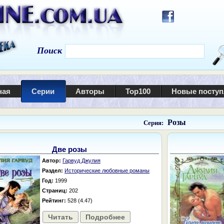
Поиск
ная
Серии
Авторы
Top100
Новые посту
Розы
Серия:
Две розы
Автор:
Гарвуд Джулия
Раздел:
Исторические любовные романы
Год:
1999
Страниц:
202
Рейтинг:
528 (4.47)
Читать
Подробнее