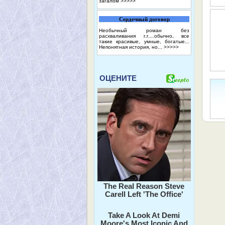
загалом
>>>>>
Сердечный договор
Необычный роман без
расхваливания г.г....обычно, все
такие красивые, умные, богатые...
Непонятная история, но...
>>>>>
ОЦЕНИТЕ
The Real Reason Steve
Carell Left 'The Office'
Take A Look At Demi
Moore's Most Iconic And