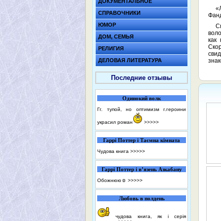
ДОКУМЕНТАЛЬНОЕ
«
СПРАВОЧНИКИ
Фан
ЮМОР
С
воло
ДОМ, СЕМЬЯ
как
Скор
РЕЛИГИЯ
свид
ДЕЛОВАЯ ЛИТЕРАТУРА
знак
Последние отзывы
Одинокий волк
Гг. тупой, но оптимизм г.героини
украсил роман
>>>>>
Гаррі Поттер і Таємна кімната
Чудова книга
>>>>>
Гаррі Поттер і в’язень Азкабану
Обожнюю☺️
>>>>>
Любовь в полдень
чудова книга, як і серія