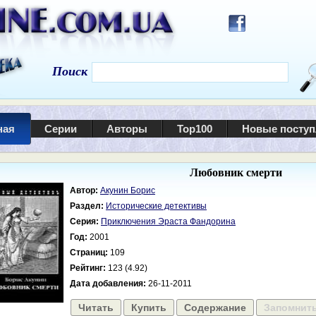
Поиск
ная
Серии
Авторы
Top100
Новые посту
Любовник смерти
Автор:
Акунин Борис
Раздел:
Исторические детективы
Серия:
Приключения Эраста Фандорина
Год:
2001
Страниц:
109
Рейтинг:
123 (4.92)
Дата добавления:
26-11-2011
Читать
Купить
Содержание
Запомнит