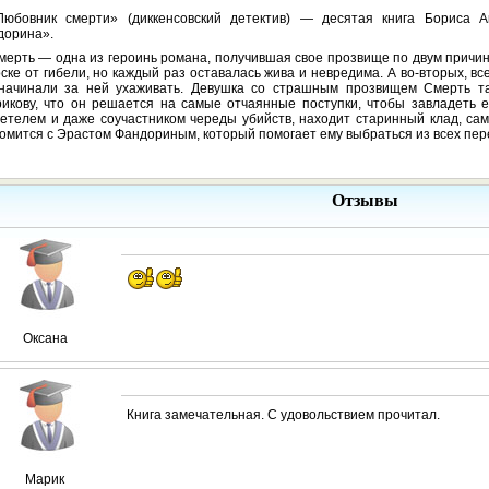
Любовник смерти» (диккенсовский детектив) — десятая книга Бориса 
дорина».
мерть — одна из героинь романа, получившая свое прозвище по двум причин
ске от гибели, но каждый раз оставалась жива и невредима. А во-вторых, вс
 начинали за ней ухаживать. Девушка со страшным прозвищем Смерть т
икову, что он решается на самые отчаянные поступки, чтобы завладеть е
етелем и даже соучастником череды убийств, находит старинный клад, сам 
омится с Эрастом Фандориным, который помогает ему выбраться из всех пер
Отзывы
Оксана
Книга замечательная. С удовольствием прочитал.
Марик