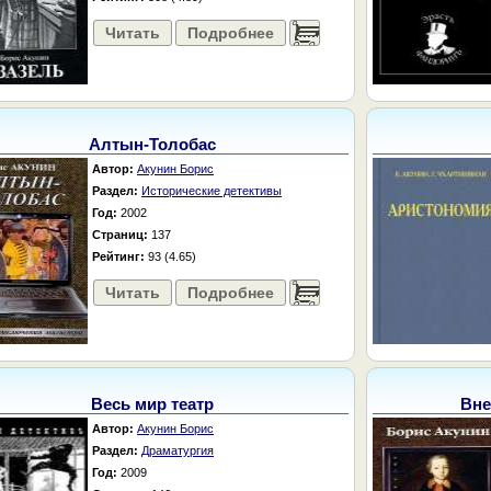
Читать
Подробнее
......
Алтын-Толобас
Автор:
Акунин Борис
Раздел:
Исторические детективы
Год:
2002
Страниц:
137
Рейтинг:
93 (4.65)
Читать
Подробнее
......
Весь мир театр
Вне
Автор:
Акунин Борис
Раздел:
Драматургия
Год:
2009