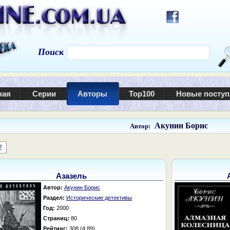
Поиск
ная
Серии
Авторы
Top100
Новые посту
Акунин Борис
Автор:
2
Азазель
Автор:
Акунин Борис
Раздел:
Исторические детективы
Год:
2000
Страниц:
80
Рейтинг:
308 (4.89)