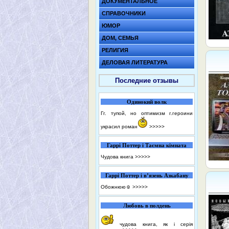
ДОКУМЕНТАЛЬНОЕ
СПРАВОЧНИКИ
ЮМОР
ДОМ, СЕМЬЯ
РЕЛИГИЯ
ДЕЛОВАЯ ЛИТЕРАТУРА
Последние отзывы
Одинокий волк
Гг. тупой, но оптимизм г.героини
украсил роман
>>>>>
Гаррі Поттер і Таємна кімната
Чудова книга
>>>>>
Гаррі Поттер і в’язень Азкабану
Обожнюю☺️
>>>>>
Любовь в полдень
чудова книга, як і серія