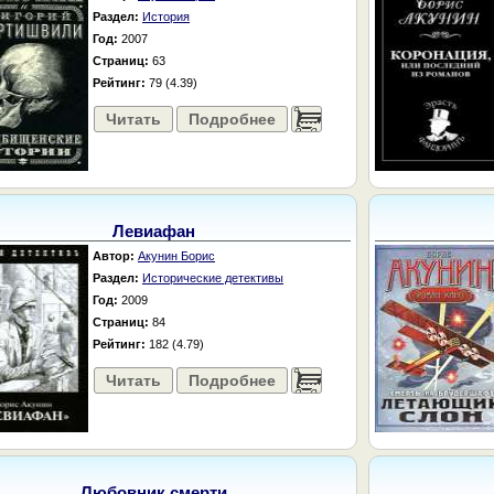
Раздел:
История
Год:
2007
Страниц:
63
Рейтинг:
79 (4.39)
Читать
Подробнее
......
Левиафан
Автор:
Акунин Борис
Раздел:
Исторические детективы
Год:
2009
Страниц:
84
Рейтинг:
182 (4.79)
Читать
Подробнее
......
Любовник смерти