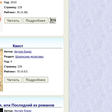
Год:
2010
Страниц:
129
Рейтинг:
35 (4.38)
Читать
Подробнее
......
Квест
Автор:
Акунин Борис
Раздел:
Шпионские детективы
Год:
0
Страниц:
229
Рейтинг:
70 (4.67)
Читать
Подробнее
я, или Последний из романов
Автор:
Акунин Борис