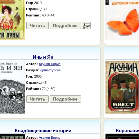
Год:
2010
Страниц:
39
Рейтинг:
40 (4.44)
Читать
Подробнее
......
Инь и Ян
Автор:
Акунин Борис
Раздел:
Драматургия
Год:
2006
Страниц:
48
Рейтинг:
72 (4.50)
Читать
Подробнее
Кладбищенские истории
Коронаци
Автор:
Акунин Борис