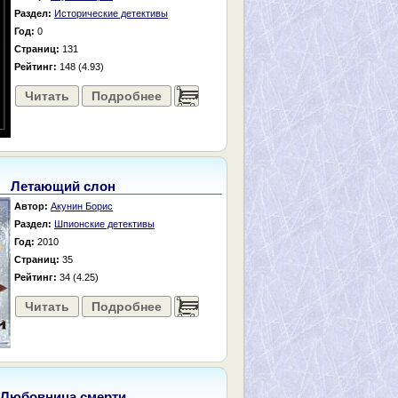
Раздел:
Исторические детективы
Год:
0
Страниц:
131
Рейтинг:
148 (4.93)
Читать
Подробнее
......
Летающий слон
Автор:
Акунин Борис
Раздел:
Шпионские детективы
Год:
2010
Страниц:
35
Рейтинг:
34 (4.25)
Читать
Подробнее
......
Любовница смерти