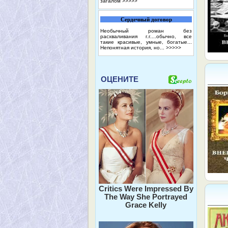
загалом
>>>>>
Сердечный договор
Необычный роман без
расхваливания г.г....обычно, все
такие красивые, умные, богатые...
Непонятная история, но...
>>>>>
ОЦЕНИТЕ
Critics Were Impressed By
The Way She Portrayed
Grace Kelly