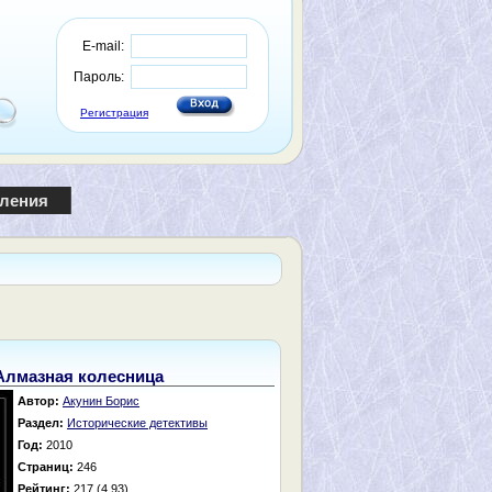
E-mail:
Пароль:
Регистрация
пления
Алмазная колесница
Автор:
Акунин Борис
Раздел:
Исторические детективы
Год:
2010
Страниц:
246
Рейтинг:
217 (4.93)