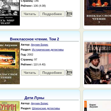
Страниц:
146
Рейтинг:
106 (4.08)
Читать
Подробнее
......
Внеклассное чтение. Том 2
Автор:
Акунин Борис
Раздел:
Исторические детективы
Год:
2002
Страниц:
97
Рейтинг:
110 (4.40)
Читать
Подробнее
......
Дети Луны
Автор:
Акунин Борис
Раздел:
Шпионские детективы