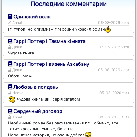
Последние комментарии
Одинокий волк
Annat
06-08-2026
00:00
Гг. тупой, но оптимизм г.героини украсил роман
Гаррі Поттер і Таємна кімната
Даша
05-08-2026
23:31
Чудова книга
Гаррі Поттер і в’язень Азкабану
Даша
05-08-2026
23:30
Обожнюю☺️
Любовь в полдень
Илона
05-08-2026
11:43
чудова книга, як і серія загалом
Сердечный договор
Annat
03-08-2026
21:29
Необычный роман без расхваливания г.г....обычно, все
такие красивые, умные, богатые...
Непонятная история, но очень добрая