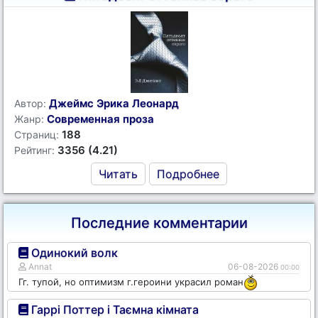
Джеймс Эрика Леонард
Автор:
Современная проза
Жанр:
188
Страниц:
3356 (4.21)
Рейтинг:
Читать
Подробнее
Последние комментарии
Одинокий волк
Annat
06-08-2026
00:00
Гг. тупой, но оптимизм г.героини украсил роман
Гаррі Поттер і Таємна кімната