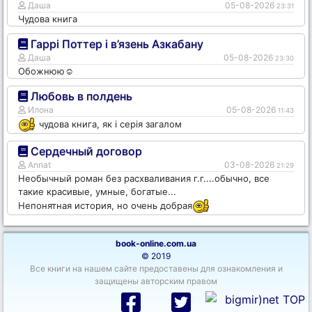
Даша
05-08-2026
23:31
Чудова книга
Гаррі Поттер і в’язень Азкабану
Даша
05-08-2026
23:30
Обожнюю☺️
Любовь в полдень
Илона
05-08-2026
11:43
чудова книга, як і серія загалом
Сердечный договор
Annat
03-08-2026
21:29
Необычный роман без расхваливания г.г....обычно, все
такие красивые, умные, богатые...
Непонятная история, но очень добрая
book-online.com.ua
© 2019
Все книги на нашем сайте предоставены для ознакомления и
защищены авторским правом