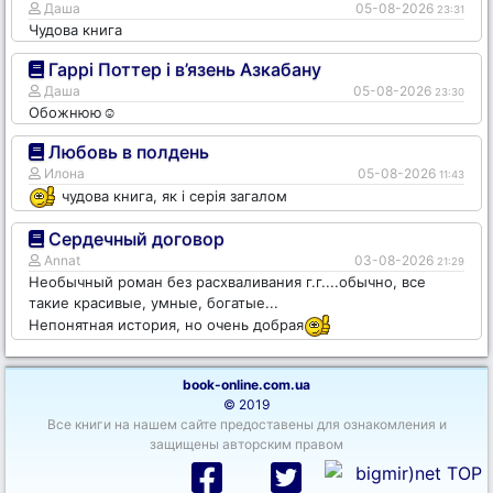
Даша
05-08-2026
23:31
Чудова книга
Гаррі Поттер і в’язень Азкабану
Даша
05-08-2026
23:30
Обожнюю☺️
Любовь в полдень
Илона
05-08-2026
11:43
чудова книга, як і серія загалом
Сердечный договор
Annat
03-08-2026
21:29
Необычный роман без расхваливания г.г....обычно, все
такие красивые, умные, богатые...
Непонятная история, но очень добрая
book-online.com.ua
© 2019
Все книги на нашем сайте предоставены для ознакомления и
защищены авторским правом