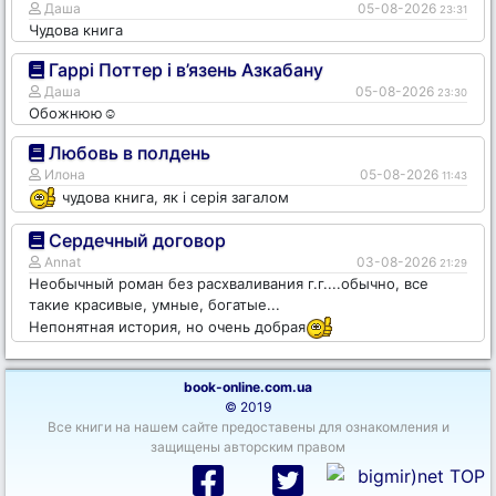
Даша
05-08-2026
23:31
Чудова книга
Гаррі Поттер і в’язень Азкабану
Даша
05-08-2026
23:30
Обожнюю☺️
Любовь в полдень
Илона
05-08-2026
11:43
чудова книга, як і серія загалом
Сердечный договор
Annat
03-08-2026
21:29
Необычный роман без расхваливания г.г....обычно, все
такие красивые, умные, богатые...
Непонятная история, но очень добрая
book-online.com.ua
© 2019
Все книги на нашем сайте предоставены для ознакомления и
защищены авторским правом