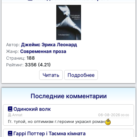
Джеймс Эрика Леонард
Автор:
Современная проза
Жанр:
188
Страниц:
3356 (4.21)
Рейтинг:
Читать
Подробнее
Последние комментарии
Одинокий волк
Annat
06-08-2026
00:00
Гг. тупой, но оптимизм г.героини украсил роман
Гаррі Поттер і Таємна кімната