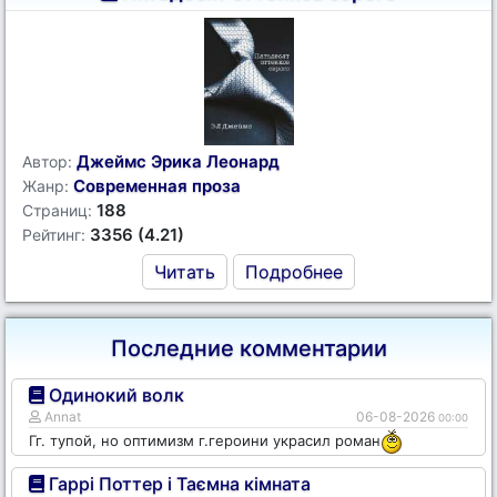
Джеймс Эрика Леонард
Автор:
Современная проза
Жанр:
188
Страниц:
3356 (4.21)
Рейтинг:
Читать
Подробнее
Последние комментарии
Одинокий волк
Annat
06-08-2026
00:00
Гг. тупой, но оптимизм г.героини украсил роман
Гаррі Поттер і Таємна кімната