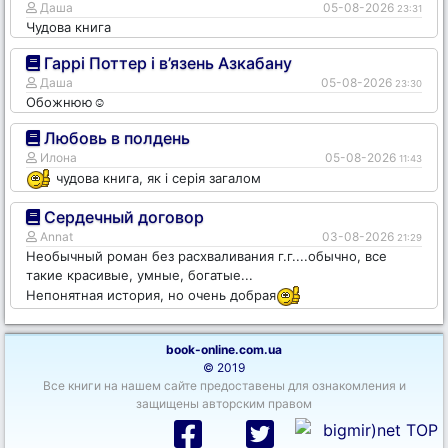
Даша
05-08-2026
23:31
Чудова книга
Гаррі Поттер і в’язень Азкабану
Даша
05-08-2026
23:30
Обожнюю☺️
Любовь в полдень
Илона
05-08-2026
11:43
чудова книга, як і серія загалом
Сердечный договор
Annat
03-08-2026
21:29
Необычный роман без расхваливания г.г....обычно, все
такие красивые, умные, богатые...
Непонятная история, но очень добрая
book-online.com.ua
© 2019
Все книги на нашем сайте предоставены для ознакомления и
защищены авторским правом