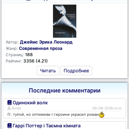
Джеймс Эрика Леонард
Автор:
Современная проза
Жанр:
188
Страниц:
3356 (4.21)
Рейтинг:
Читать
Подробнее
Последние комментарии
Одинокий волк
Annat
06-08-2026
00:00
Гг. тупой, но оптимизм г.героини украсил роман
Гаррі Поттер і Таємна кімната