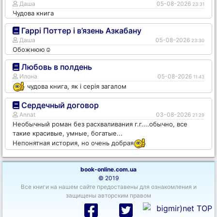
Даша
05-08-2026
23:31
Чудова книга
Гаррі Поттер і в’язень Азкабану
Даша
05-08-2026
23:30
Обожнюю☺️
Любовь в полдень
Илона
05-08-2026
11:43
чудова книга, як і серія загалом
Сердечный договор
Annat
03-08-2026
21:29
Необычный роман без расхваливания г.г....обычно, все
такие красивые, умные, богатые...
Непонятная история, но очень добрая
book-online.com.ua
© 2019
Все книги на нашем сайте предоставены для ознакомления и
защищены авторским правом