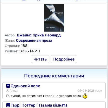
Джеймс Эрика Леонард
Автор:
Современная проза
Жанр:
188
Страниц:
3356 (4.21)
Рейтинг:
Читать
Подробнее
Последние комментарии
Одинокий волк
Annat
06-08-2026
00:00
Гг. тупой, но оптимизм г.героини украсил роман
Гаррі Поттер і Таємна кімната