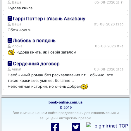
Даша
05-08-2026
23:31
Чудова книга
Гаррі Поттер і в’язень Азкабану
Даша
05-08-2026
23:30
Обожнюю☺️
Любовь в полдень
Илона
05-08-2026
11:43
чудова книга, як і серія загалом
Сердечный договор
Annat
03-08-2026
21:29
Необычный роман без расхваливания г.г....обычно, все
такие красивые, умные, богатые...
Непонятная история, но очень добрая
book-online.com.ua
© 2019
Все книги на нашем сайте предоставены для ознакомления и
защищены авторским правом