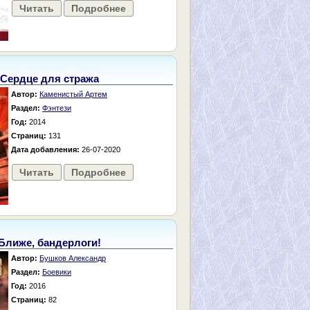
Читать
Подробнее
Сердце для стража
Автор:
Каменистый Артем
Раздел:
Фэнтези
Год:
2014
Страниц:
131
Дата добавления:
26-07-2020
Читать
Подробнее
Ближе, бандерлоги!
Автор:
Бушков Александр
Раздел:
Боевики
Год:
2016
Страниц:
82