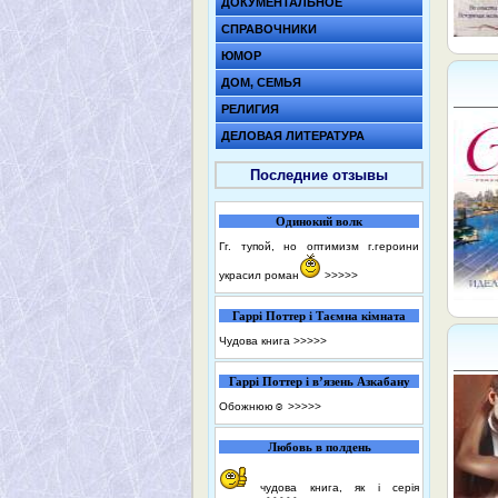
ДОКУМЕНТАЛЬНОЕ
СПРАВОЧНИКИ
ЮМОР
ДОМ, СЕМЬЯ
РЕЛИГИЯ
ДЕЛОВАЯ ЛИТЕРАТУРА
Последние отзывы
Одинокий волк
Гг. тупой, но оптимизм г.героини
украсил роман
>>>>>
Гаррі Поттер і Таємна кімната
Чудова книга
>>>>>
Гаррі Поттер і в’язень Азкабану
Обожнюю☺️
>>>>>
Любовь в полдень
чудова книга, як і серія