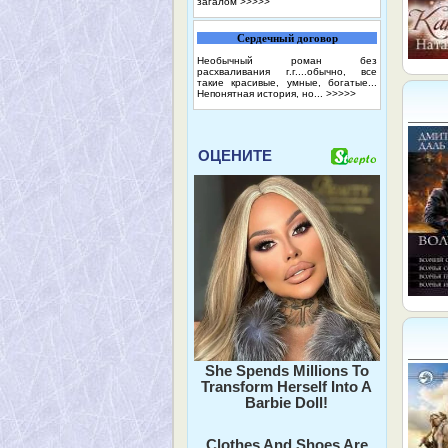
загалом
>>>>>
Сердечный договор
Необычный роман без
расхваливания г.г....обычно, все
такие красивые, умные, богатые...
Непонятная история, но...
>>>>>
ОЦЕНИТЕ
She Spends Millions To
Transform Herself Into A
Barbie Doll!
Clothes And Shoes Are