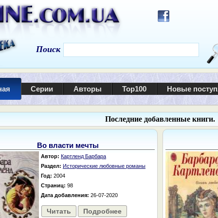
Поиск
ная
Серии
Авторы
Top100
Новые посту
Последние добавленные книги.
Во власти мечты
Автор:
Картленд Барбара
Раздел:
Исторические любовные романы
Год:
2004
Страниц:
98
Дата добавления:
26-07-2020
Читать
Подробнее