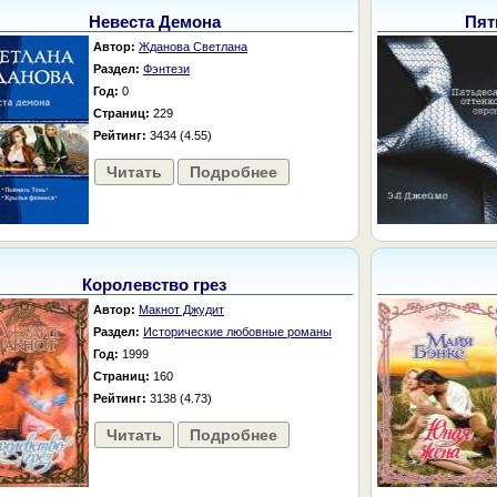
Невеста Демона
Пят
Автор:
Жданова Светлана
Раздел:
Фэнтези
Год:
0
Страниц:
229
Рейтинг:
3434 (4.55)
Читать
Подробнее
Королевство грез
Автор:
Макнот Джудит
Раздел:
Исторические любовные романы
Год:
1999
Страниц:
160
Рейтинг:
3138 (4.73)
Читать
Подробнее