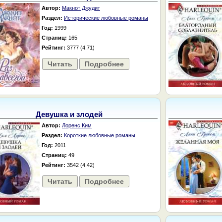
Автор:
Макнот Джудит
Раздел:
Исторические любовные романы
Год:
1999
Страниц:
165
Рейтинг:
3777 (4.71)
Читать
Подробнее
Девушка и злодей
Автор:
Лоренс Ким
Раздел:
Короткие любовные романы
Год:
2011
Страниц:
49
Рейтинг:
3542 (4.42)
Читать
Подробнее