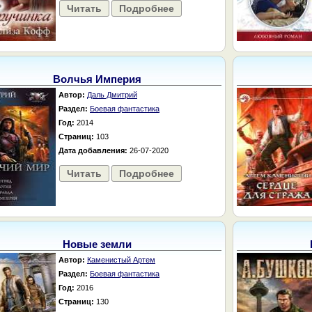
Читать
Подробнее
Волчья Империя
Автор:
Даль Дмитрий
Раздел:
Боевая фантастика
Год:
2014
Страниц:
103
Дата добавления:
26-07-2020
Читать
Подробнее
Новые земли
Автор:
Каменистый Артем
Раздел:
Боевая фантастика
Год:
2016
Страниц:
130