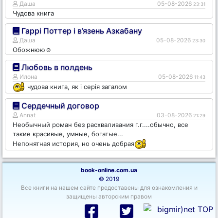
Даша
05-08-2026
23:31
Чудова книга
Гаррі Поттер і в’язень Азкабану
Даша
05-08-2026
23:30
Обожнюю☺️
Любовь в полдень
Илона
05-08-2026
11:43
чудова книга, як і серія загалом
Сердечный договор
Annat
03-08-2026
21:29
Необычный роман без расхваливания г.г....обычно, все
такие красивые, умные, богатые...
Непонятная история, но очень добрая
book-online.com.ua
© 2019
Все книги на нашем сайте предоставены для ознакомления и
защищены авторским правом