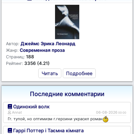
Джеймс Эрика Леонард
Автор:
Современная проза
Жанр:
188
Страниц:
3356 (4.21)
Рейтинг:
Читать
Подробнее
Последние комментарии
Одинокий волк
Annat
06-08-2026
00:00
Гг. тупой, но оптимизм г.героини украсил роман
Гаррі Поттер і Таємна кімната