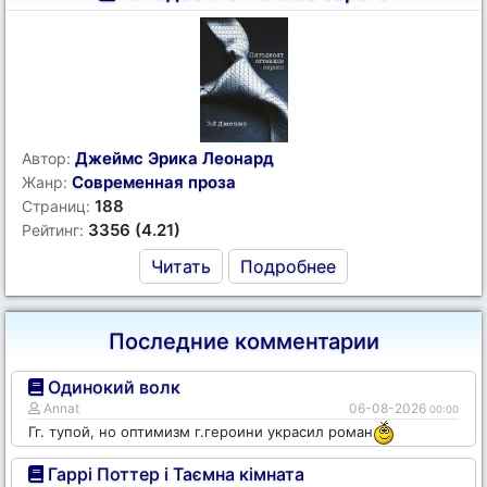
Джеймс Эрика Леонард
Автор:
Современная проза
Жанр:
188
Страниц:
3356 (4.21)
Рейтинг:
Читать
Подробнее
Последние комментарии
Одинокий волк
Annat
06-08-2026
00:00
Гг. тупой, но оптимизм г.героини украсил роман
Гаррі Поттер і Таємна кімната