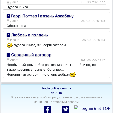
Даша
05-08-2026
23:31
Чудова книга
Гаррі Поттер і в’язень Азкабану
Даша
05-08-2026
23:30
Обожнюю☺️
Любовь в полдень
Илона
05-08-2026
11:43
чудова книга, як і серія загалом
Сердечный договор
Annat
03-08-2026
21:29
Необычный роман без расхваливания г.г....обычно, все
такие красивые, умные, богатые...
Непонятная история, но очень добрая
book-online.com.ua
© 2019
Все книги на нашем сайте предоставены для ознакомления и
защищены авторским правом