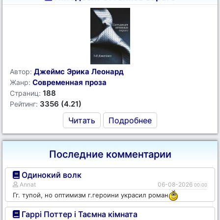
Джеймс Эрика Леонард
Автор:
Современная проза
Жанр:
188
Страниц:
3356 (4.21)
Рейтинг:
Читать
Подробнее
Последние комментарии
Одинокий волк
Annat
06-08-2026
00:00
Гг. тупой, но оптимизм г.героини украсил роман
Гаррі Поттер і Таємна кімната