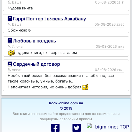
Даша
05-08-2026
23:31
Чудова книга
Гаррі Поттер і в’язень Азкабану
Даша
05-08-2026
23:30
Обожнюю☺️
Любовь в полдень
Илона
05-08-2026
11:43
чудова книга, як і серія загалом
Сердечный договор
Annat
03-08-2026
21:29
Необычный роман без расхваливания г.г....обычно, все
такие красивые, умные, богатые...
Непонятная история, но очень добрая
book-online.com.ua
© 2019
Все книги на нашем сайте предоставены для ознакомления и
защищены авторским правом