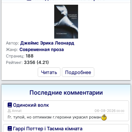
Джеймс Эрика Леонард
Автор:
Современная проза
Жанр:
188
Страниц:
3356 (4.21)
Рейтинг:
Читать
Подробнее
Последние комментарии
Одинокий волк
Annat
06-08-2026
00:00
Гг. тупой, но оптимизм г.героини украсил роман
Гаррі Поттер і Таємна кімната