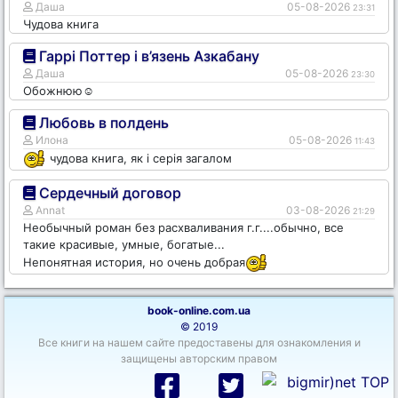
Даша
05-08-2026
23:31
Чудова книга
Гаррі Поттер і в’язень Азкабану
Даша
05-08-2026
23:30
Обожнюю☺️
Любовь в полдень
Илона
05-08-2026
11:43
чудова книга, як і серія загалом
Сердечный договор
Annat
03-08-2026
21:29
Необычный роман без расхваливания г.г....обычно, все
такие красивые, умные, богатые...
Непонятная история, но очень добрая
book-online.com.ua
© 2019
Все книги на нашем сайте предоставены для ознакомления и
защищены авторским правом