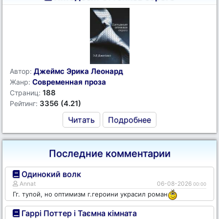
Джеймс Эрика Леонард
Автор:
Современная проза
Жанр:
188
Страниц:
3356 (4.21)
Рейтинг:
Читать
Подробнее
Последние комментарии
Одинокий волк
Annat
06-08-2026
00:00
Гг. тупой, но оптимизм г.героини украсил роман
Гаррі Поттер і Таємна кімната