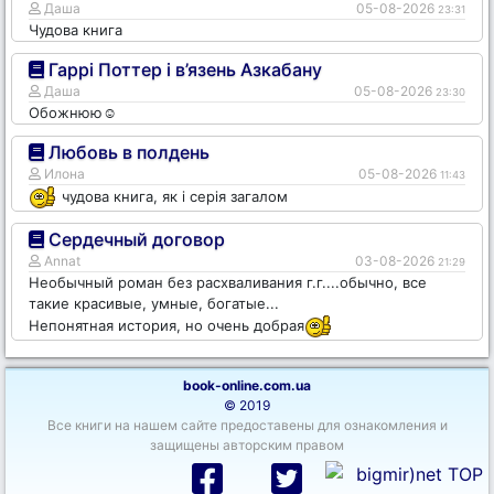
Даша
05-08-2026
23:31
Чудова книга
Гаррі Поттер і в’язень Азкабану
Даша
05-08-2026
23:30
Обожнюю☺️
Любовь в полдень
Илона
05-08-2026
11:43
чудова книга, як і серія загалом
Сердечный договор
Annat
03-08-2026
21:29
Необычный роман без расхваливания г.г....обычно, все
такие красивые, умные, богатые...
Непонятная история, но очень добрая
book-online.com.ua
© 2019
Все книги на нашем сайте предоставены для ознакомления и
защищены авторским правом