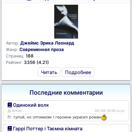
Джеймс Эрика Леонард
Автор:
Современная проза
Жанр:
188
Страниц:
3356 (4.21)
Рейтинг:
Читать
Подробнее
Последние комментарии
Одинокий волк
Annat
06-08-2026
00:00
Гг. тупой, но оптимизм г.героини украсил роман
Гаррі Поттер і Таємна кімната