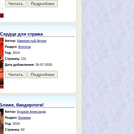
Читать
Подробнее
Сердце для стража
Автор:
Каменистый Артем
Раздел:
Фэнтези
Год:
2014
Страниц:
131
Дата добавления:
26-07-2020
Читать
Подробнее
Ближе, бандерлоги!
Автор:
Бушков Александр
Раздел:
Боевики
Год:
2016
Страниц:
82