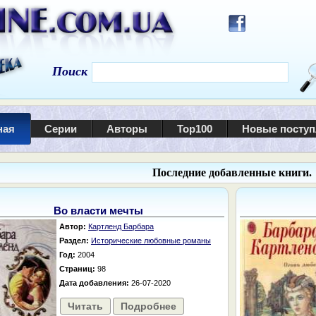
Поиск
ная
Серии
Авторы
Top100
Новые посту
Последние добавленные книги.
Во власти мечты
Автор:
Картленд Барбара
Раздел:
Исторические любовные романы
Год:
2004
Страниц:
98
Дата добавления:
26-07-2020
Читать
Подробнее