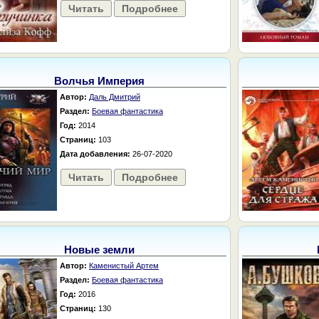
Читать
Подробнее
Волчья Империя
Автор:
Даль Дмитрий
Раздел:
Боевая фантастика
Год:
2014
Страниц:
103
Дата добавления:
26-07-2020
Читать
Подробнее
Новые земли
Автор:
Каменистый Артем
Раздел:
Боевая фантастика
Год:
2016
Страниц:
130