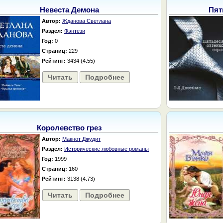
Невеста Демона
Пят
Автор:
Жданова Светлана
Раздел:
Фэнтези
Год:
0
Страниц:
229
Рейтинг:
3434 (4.55)
Читать
Подробнее
Королевство грез
Автор:
Макнот Джудит
Раздел:
Исторические любовные романы
Год:
1999
Страниц:
160
Рейтинг:
3138 (4.73)
Читать
Подробнее