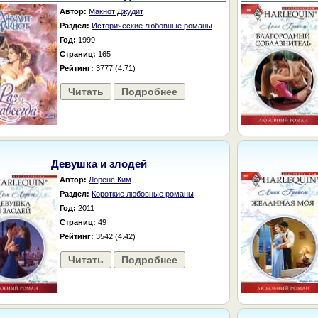
Автор:
Макнот Джудит
Раздел:
Исторические любовные романы
Год:
1999
Страниц:
165
Рейтинг:
3777 (4.71)
Читать
Подробнее
Девушка и злодей
Автор:
Лоренс Ким
Раздел:
Короткие любовные романы
Год:
2011
Страниц:
49
Рейтинг:
3542 (4.42)
Читать
Подробнее