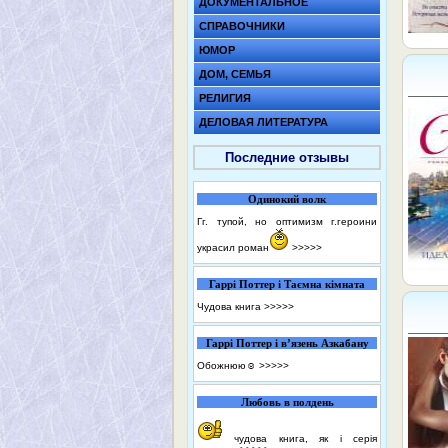
ДОКУМЕНТАЛЬНОЕ
СПРАВОЧНИКИ
ЮМОР
ДОМ, СЕМЬЯ
РЕЛИГИЯ
ДЕЛОВАЯ ЛИТЕРАТУРА
Последние отзывы
Одинокий волк
Гг. тупой, но оптимизм г.героини
украсил роман
>>>>>
Гаррі Поттер і Таємна кімната
Чудова книга
>>>>>
Гаррі Поттер і в’язень Азкабану
Обожнюю☺️
>>>>>
Любовь в полдень
чудова книга, як і серія