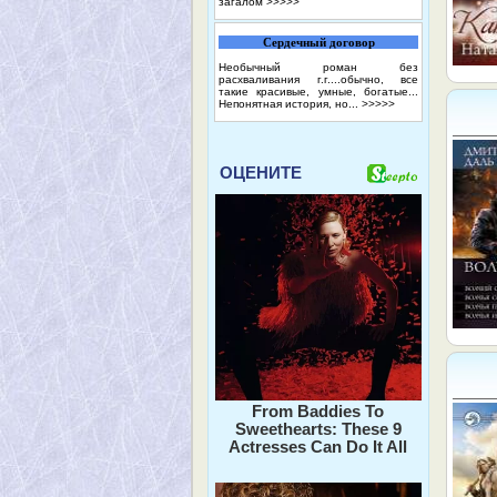
загалом
>>>>>
Сердечный договор
Необычный роман без
расхваливания г.г....обычно, все
такие красивые, умные, богатые...
Непонятная история, но...
>>>>>
ОЦЕНИТЕ
From Baddies To
Sweethearts: These 9
Actresses Can Do It All