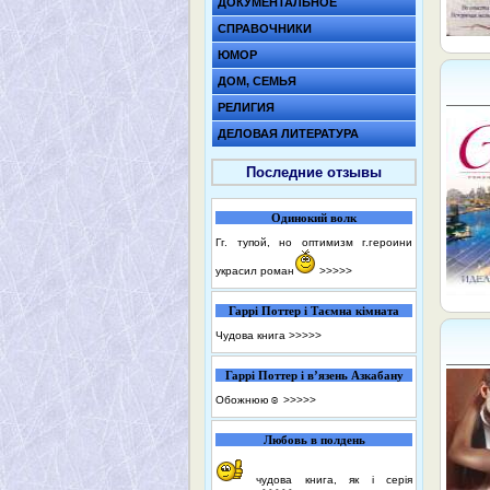
ДОКУМЕНТАЛЬНОЕ
СПРАВОЧНИКИ
ЮМОР
ДОМ, СЕМЬЯ
РЕЛИГИЯ
ДЕЛОВАЯ ЛИТЕРАТУРА
Последние отзывы
Одинокий волк
Гг. тупой, но оптимизм г.героини
украсил роман
>>>>>
Гаррі Поттер і Таємна кімната
Чудова книга
>>>>>
Гаррі Поттер і в’язень Азкабану
Обожнюю☺️
>>>>>
Любовь в полдень
чудова книга, як і серія