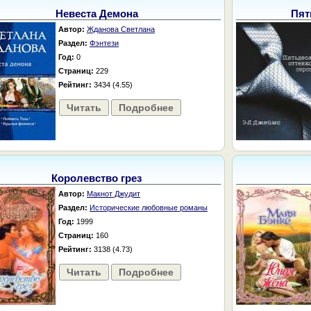
Невеста Демона
Пят
Автор:
Жданова Светлана
Раздел:
Фэнтези
Год:
0
Страниц:
229
Рейтинг:
3434 (4.55)
Читать
Подробнее
Королевство грез
Автор:
Макнот Джудит
Раздел:
Исторические любовные романы
Год:
1999
Страниц:
160
Рейтинг:
3138 (4.73)
Читать
Подробнее