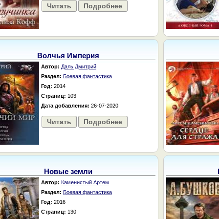
Читать
Подробнее
Волчья Империя
Автор:
Даль Дмитрий
Раздел:
Боевая фантастика
Год:
2014
Страниц:
103
Дата добавления:
26-07-2020
Читать
Подробнее
Новые земли
Автор:
Каменистый Артем
Раздел:
Боевая фантастика
Год:
2016
Страниц:
130