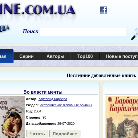
Поиск
ная
Серии
Авторы
Top100
Новые посту
Последние добавленные книги.
Во власти мечты
Автор:
Картленд Барбара
Раздел:
Исторические любовные романы
Год:
2004
Страниц:
98
Дата добавления:
26-07-2020
Читать
Подробнее