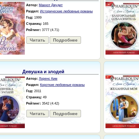
Автор:
Макнот Джудит
Раздел:
Исторические любовные романы
Год:
1999
Страниц:
165
Рейтинг:
3777 (4.71)
Читать
Подробнее
Девушка и злодей
Автор:
Лоренс Ким
Раздел:
Короткие любовные романы
Год:
2011
Страниц:
49
Рейтинг:
3542 (4.42)
Читать
Подробнее