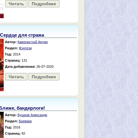
Читать
Подробнее
Сердце для стража
Автор:
Каменистый Артем
Раздел:
Фэнтези
Год:
2014
Страниц:
131
Дата добавления:
26-07-2020
Читать
Подробнее
Ближе, бандерлоги!
Автор:
Бушков Александр
Раздел:
Боевики
Год:
2016
Страниц:
82