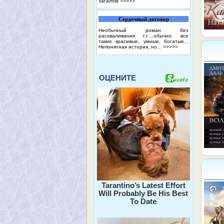
загалом
>>>>>
Сердечный договор
Необычный роман без
расхваливания г.г....обычно, все
такие красивые, умные, богатые...
Непонятная история, но...
>>>>>
ОЦЕНИТЕ
Tarantino’s Latest Effort
Will Probably Be His Best
To Date