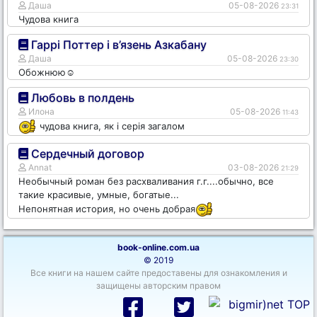
Даша
05-08-2026
23:31
Чудова книга
Гаррі Поттер і в’язень Азкабану
Даша
05-08-2026
23:30
Обожнюю☺️
Любовь в полдень
Илона
05-08-2026
11:43
чудова книга, як і серія загалом
Сердечный договор
Annat
03-08-2026
21:29
Необычный роман без расхваливания г.г....обычно, все
такие красивые, умные, богатые...
Непонятная история, но очень добрая
book-online.com.ua
© 2019
Все книги на нашем сайте предоставены для ознакомления и
защищены авторским правом