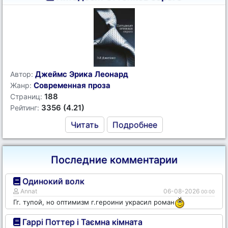
Джеймс Эрика Леонард
Автор:
Современная проза
Жанр:
188
Страниц:
3356 (4.21)
Рейтинг:
Читать
Подробнее
Последние комментарии
Одинокий волк
Annat
06-08-2026
00:00
Гг. тупой, но оптимизм г.героини украсил роман
Гаррі Поттер і Таємна кімната