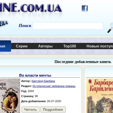
Поиск
ная
Серии
Авторы
Top100
Новые посту
Последние добавленные книги.
Во власти мечты
Автор:
Картленд Барбара
Раздел:
Исторические любовные романы
Год:
2004
Страниц:
98
Дата добавления:
26-07-2020
Читать
Подробнее