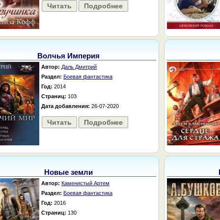
Читать
Подробнее
Волчья Империя
Автор:
Даль Дмитрий
Раздел:
Боевая фантастика
Год:
2014
Страниц:
103
Дата добавления:
26-07-2020
Читать
Подробнее
Новые земли
Автор:
Каменистый Артем
Раздел:
Боевая фантастика
Год:
2016
Страниц:
130