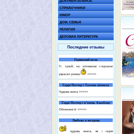
ДОКУМЕНТАЛЬНОЕ
СПРАВОЧНИКИ
ЮМОР
ДОМ, СЕМЬЯ
РЕЛИГИЯ
ДЕЛОВАЯ ЛИТЕРАТУРА
Последние отзывы
Одинокий волк
Гг. тупой, но оптимизм г.героини
украсил роман
>>>>>
Гаррі Поттер і Таємна кімната
Чудова книга
>>>>>
Гаррі Поттер і в’язень Азкабану
Обожнюю☺️
>>>>>
Любовь в полдень
чудова книга, як і серія