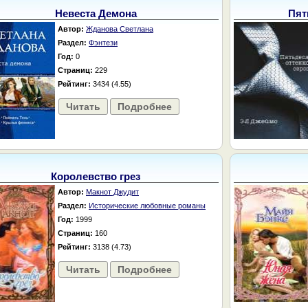
Невеста Демона
Пят
Автор:
Жданова Светлана
Раздел:
Фэнтези
Год:
0
Страниц:
229
Рейтинг:
3434 (4.55)
Читать
Подробнее
Королевство грез
Автор:
Макнот Джудит
Раздел:
Исторические любовные романы
Год:
1999
Страниц:
160
Рейтинг:
3138 (4.73)
Читать
Подробнее