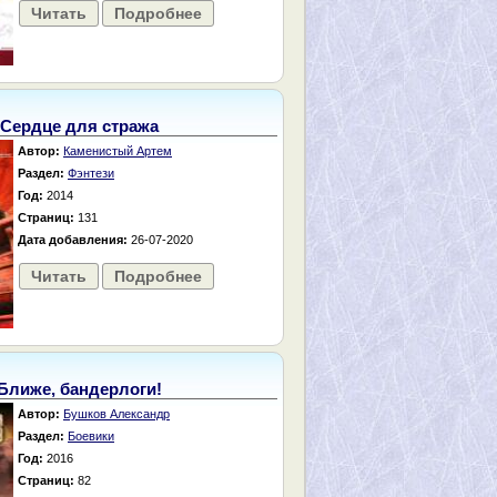
Читать
Подробнее
Сердце для стража
Автор:
Каменистый Артем
Раздел:
Фэнтези
Год:
2014
Страниц:
131
Дата добавления:
26-07-2020
Читать
Подробнее
Ближе, бандерлоги!
Автор:
Бушков Александр
Раздел:
Боевики
Год:
2016
Страниц:
82