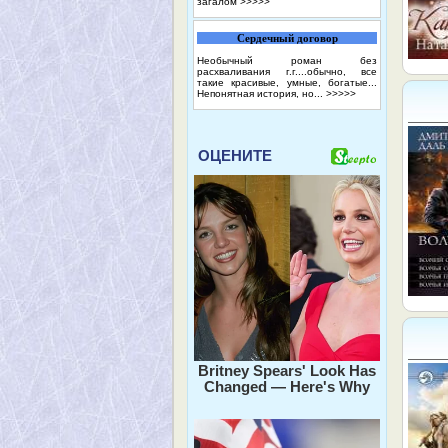
загалом
>>>>>
Сердечный договор
Необычный роман без
расхваливания г.г....обычно, все
такие красивые, умные, богатые...
Непонятная история, но...
>>>>>
ОЦЕНИТЕ
Britney Spears' Look Has
Changed — Here's Why