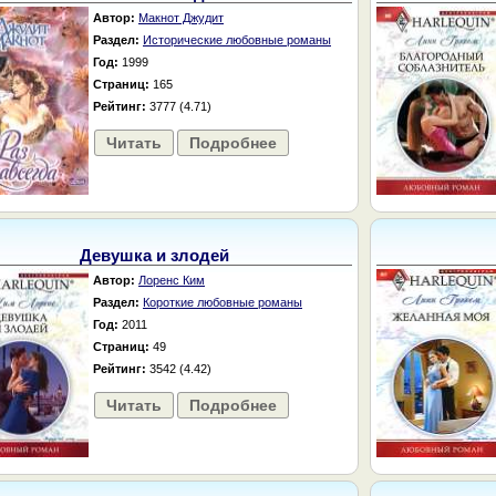
Автор:
Макнот Джудит
Раздел:
Исторические любовные романы
Год:
1999
Страниц:
165
Рейтинг:
3777 (4.71)
Читать
Подробнее
Девушка и злодей
Автор:
Лоренс Ким
Раздел:
Короткие любовные романы
Год:
2011
Страниц:
49
Рейтинг:
3542 (4.42)
Читать
Подробнее