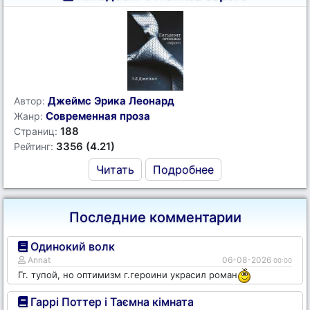
Джеймс Эрика Леонард
Автор:
Современная проза
Жанр:
188
Страниц:
3356 (4.21)
Рейтинг:
Читать
Подробнее
Последние комментарии
Одинокий волк
Annat
06-08-2026
00:00
Гг. тупой, но оптимизм г.героини украсил роман
Гаррі Поттер і Таємна кімната