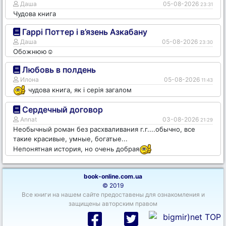
Даша
05-08-2026
23:31
Чудова книга
Гаррі Поттер і в’язень Азкабану
Даша
05-08-2026
23:30
Обожнюю☺️
Любовь в полдень
Илона
05-08-2026
11:43
чудова книга, як і серія загалом
Сердечный договор
Annat
03-08-2026
21:29
Необычный роман без расхваливания г.г....обычно, все
такие красивые, умные, богатые...
Непонятная история, но очень добрая
book-online.com.ua
© 2019
Все книги на нашем сайте предоставены для ознакомления и
защищены авторским правом