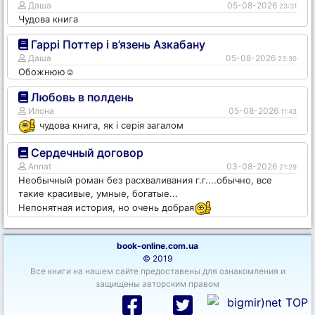
Даша
05-08-2026
23:31
Чудова книга
Гаррі Поттер і в’язень Азкабану
Даша
05-08-2026
23:30
Обожнюю☺️
Любовь в полдень
Илона
05-08-2026
11:43
чудова книга, як і серія загалом
Сердечный договор
Annat
03-08-2026
21:29
Необычный роман без расхваливания г.г....обычно, все
такие красивые, умные, богатые...
Непонятная история, но очень добрая
book-online.com.ua
© 2019
Все книги на нашем сайте предоставены для ознакомления и
защищены авторским правом