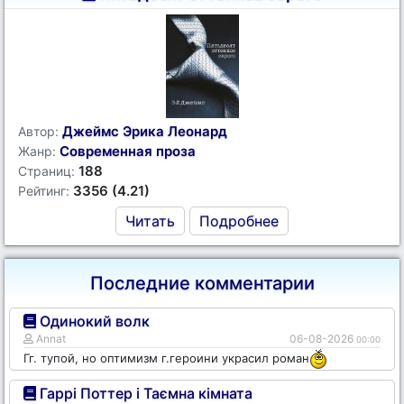
Джеймс Эрика Леонард
Автор:
Современная проза
Жанр:
188
Страниц:
3356 (4.21)
Рейтинг:
Читать
Подробнее
Последние комментарии
Одинокий волк
Annat
06-08-2026
00:00
Гг. тупой, но оптимизм г.героини украсил роман
Гаррі Поттер і Таємна кімната