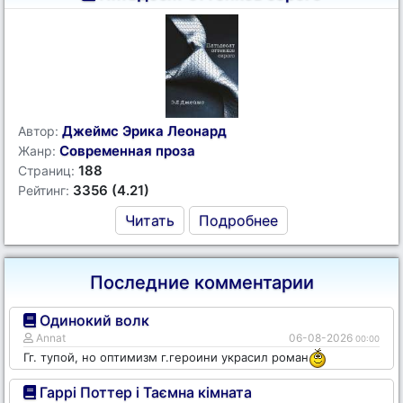
Джеймс Эрика Леонард
Автор:
Современная проза
Жанр:
188
Страниц:
3356 (4.21)
Рейтинг:
Читать
Подробнее
Последние комментарии
Одинокий волк
Annat
06-08-2026
00:00
Гг. тупой, но оптимизм г.героини украсил роман
Гаррі Поттер і Таємна кімната