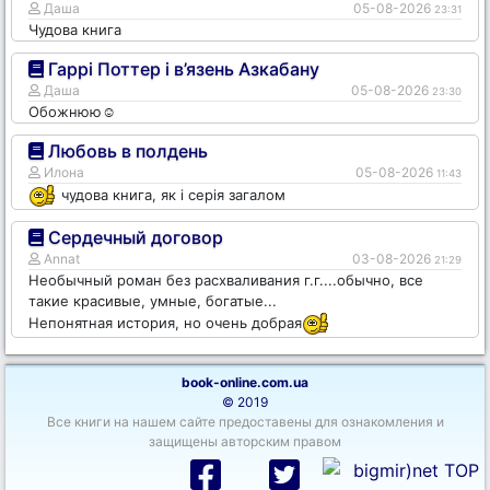
Даша
05-08-2026
23:31
Чудова книга
Гаррі Поттер і в’язень Азкабану
Даша
05-08-2026
23:30
Обожнюю☺️
Любовь в полдень
Илона
05-08-2026
11:43
чудова книга, як і серія загалом
Сердечный договор
Annat
03-08-2026
21:29
Необычный роман без расхваливания г.г....обычно, все
такие красивые, умные, богатые...
Непонятная история, но очень добрая
book-online.com.ua
© 2019
Все книги на нашем сайте предоставены для ознакомления и
защищены авторским правом