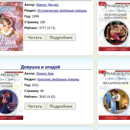
Автор:
Макнот Джудит
Раздел:
Исторические любовные романы
Год:
1999
Страниц:
165
Рейтинг:
3777 (4.71)
Читать
Подробнее
Девушка и злодей
Автор:
Лоренс Ким
Раздел:
Короткие любовные романы
Год:
2011
Страниц:
49
Рейтинг:
3542 (4.42)
Читать
Подробнее