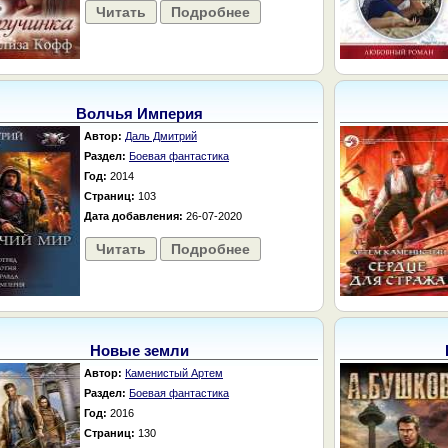
Читать
Подробнее
Волчья Империя
Автор:
Даль Дмитрий
Раздел:
Боевая фантастика
Год:
2014
Страниц:
103
Дата добавления:
26-07-2020
Читать
Подробнее
Новые земли
Автор:
Каменистый Артем
Раздел:
Боевая фантастика
Год:
2016
Страниц:
130