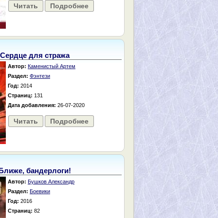
Читать
Подробнее
Сердце для стража
Автор:
Каменистый Артем
Раздел:
Фэнтези
Год:
2014
Страниц:
131
Дата добавления:
26-07-2020
Читать
Подробнее
Ближе, бандерлоги!
Автор:
Бушков Александр
Раздел:
Боевики
Год:
2016
Страниц:
82