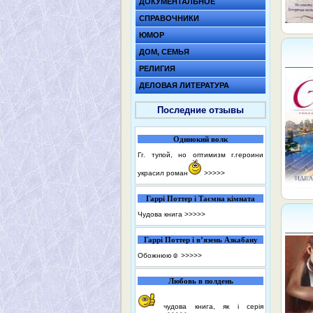
ДОКУМЕНТАЛЬНОЕ
СПРАВОЧНИКИ
ЮМОР
ДОМ, СЕМЬЯ
РЕЛИГИЯ
ДЕЛОВАЯ ЛИТЕРАТУРА
Последние отзывы
Одинокий волк
Гг. тупой, но оптимизм г.героини
украсил роман
>>>>>
Гаррі Поттер і Таємна кімната
Чудова книга
>>>>>
Гаррі Поттер і в’язень Азкабану
Обожнюю☺️
>>>>>
Любовь в полдень
чудова книга, як і серія