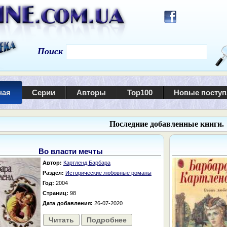
Поиск
ная
Серии
Авторы
Top100
Новые посту
Последние добавленные книги.
Во власти мечты
Автор:
Картленд Барбара
Раздел:
Исторические любовные романы
Год:
2004
Страниц:
98
Дата добавления:
26-07-2020
Читать
Подробнее