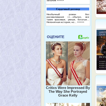
загалом
>>>>>
Сердечный договор
Необычный роман без
расхваливания г.г....обычно, все
такие красивые, умные, богатые...
Непонятная история, но...
>>>>>
ОЦЕНИТЕ
Critics Were Impressed By
The Way She Portrayed
Grace Kelly