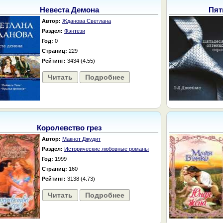
Невеста Демона
Пят
Автор:
Жданова Светлана
Раздел:
Фэнтези
Год:
0
Страниц:
229
Рейтинг:
3434 (4.55)
Читать
Подробнее
Королевство грез
Автор:
Макнот Джудит
Раздел:
Исторические любовные романы
Год:
1999
Страниц:
160
Рейтинг:
3138 (4.73)
Читать
Подробнее