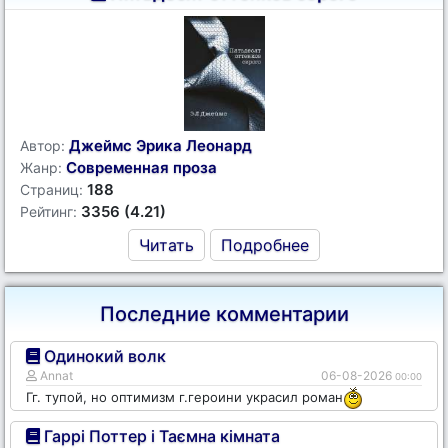
Джеймс Эрика Леонард
Автор:
Современная проза
Жанр:
188
Страниц:
3356 (4.21)
Рейтинг:
Читать
Подробнее
Последние комментарии
Одинокий волк
Annat
06-08-2026
00:00
Гг. тупой, но оптимизм г.героини украсил роман
Гаррі Поттер і Таємна кімната