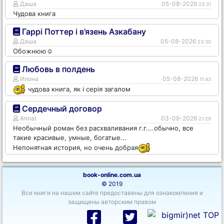
Даша
05-08-2026
23:31
Чудова книга
Гаррі Поттер і в’язень Азкабану
Даша
05-08-2026
23:30
Обожнюю☺️
Любовь в полдень
Илона
05-08-2026
11:43
чудова книга, як і серія загалом
Сердечный договор
Annat
03-08-2026
21:29
Необычный роман без расхваливания г.г....обычно, все
такие красивые, умные, богатые...
Непонятная история, но очень добрая
book-online.com.ua
© 2019
Все книги на нашем сайте предоставены для ознакомления и
защищены авторским правом