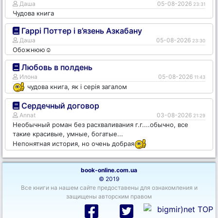
Даша
05-08-2026
23:31
Чудова книга
Гаррі Поттер і в’язень Азкабану
Даша
05-08-2026
23:30
Обожнюю☺️
Любовь в полдень
Илона
05-08-2026
11:43
чудова книга, як і серія загалом
Сердечный договор
Annat
03-08-2026
21:29
Необычный роман без расхваливания г.г....обычно, все
такие красивые, умные, богатые...
Непонятная история, но очень добрая
book-online.com.ua
© 2019
Все книги на нашем сайте предоставены для ознакомления и
защищены авторским правом