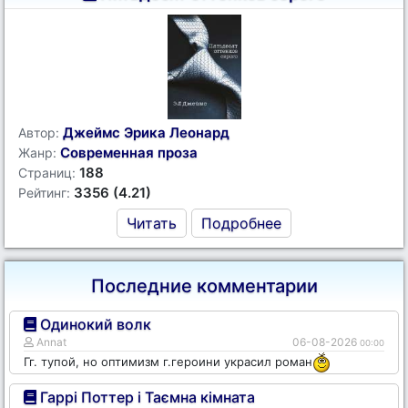
Джеймс Эрика Леонард
Автор:
Современная проза
Жанр:
188
Страниц:
3356 (4.21)
Рейтинг:
Читать
Подробнее
Последние комментарии
Одинокий волк
Annat
06-08-2026
00:00
Гг. тупой, но оптимизм г.героини украсил роман
Гаррі Поттер і Таємна кімната