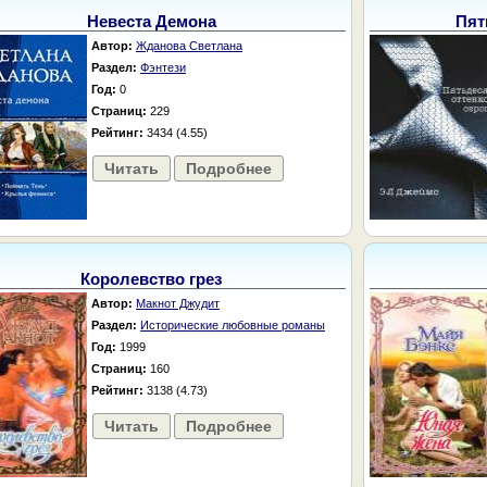
Невеста Демона
Пят
Автор:
Жданова Светлана
Раздел:
Фэнтези
Год:
0
Страниц:
229
Рейтинг:
3434 (4.55)
Читать
Подробнее
Королевство грез
Автор:
Макнот Джудит
Раздел:
Исторические любовные романы
Год:
1999
Страниц:
160
Рейтинг:
3138 (4.73)
Читать
Подробнее