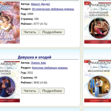
Автор:
Макнот Джудит
Раздел:
Исторические любовные романы
Год:
1999
Страниц:
165
Рейтинг:
3777 (4.71)
Читать
Подробнее
Девушка и злодей
Автор:
Лоренс Ким
Раздел:
Короткие любовные романы
Год:
2011
Страниц:
49
Рейтинг:
3542 (4.42)
Читать
Подробнее