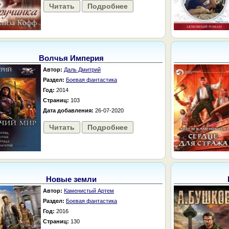
Читать
Подробнее
Волчья Империя
Автор:
Даль Дмитрий
Раздел:
Боевая фантастика
Год:
2014
Страниц:
103
Дата добавления:
26-07-2020
Читать
Подробнее
Новые земли
Автор:
Каменистый Артем
Раздел:
Боевая фантастика
Год:
2016
Страниц:
130