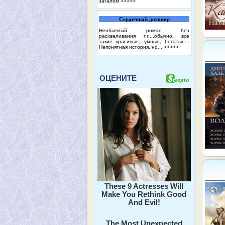
загалом
>>>>>
Сердечный договор
Необычный роман без
расхваливания г.г....обычно, все
такие красивые, умные, богатые...
Непонятная история, но...
>>>>>
ОЦЕНИТЕ
These 9 Actresses Will
Make You Rethink Good
And Evil!
The Most Unexpected