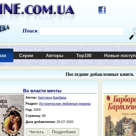
Поиск
ная
Серии
Авторы
Top100
Новые посту
Последние добавленные книги.
Во власти мечты
Автор:
Картленд Барбара
Раздел:
Исторические любовные романы
Год:
2004
Страниц:
98
Дата добавления:
26-07-2020
Читать
Подробнее