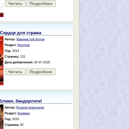
Читать
Подробнее
Сердце для стража
Автор:
Каменистый Артем
Раздел:
Фэнтези
Год:
2014
Страниц:
131
Дата добавления:
26-07-2020
Читать
Подробнее
Ближе, бандерлоги!
Автор:
Бушков Александр
Раздел:
Боевики
Год:
2016
Страниц:
82