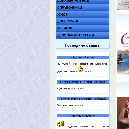
ДОКУМЕНТАЛЬНОЕ
СПРАВОЧНИКИ
ЮМОР
ДОМ, СЕМЬЯ
РЕЛИГИЯ
ДЕЛОВАЯ ЛИТЕРАТУРА
Последние отзывы
Одинокий волк
Гг. тупой, но оптимизм г.героини
украсил роман
>>>>>
Гаррі Поттер і Таємна кімната
Чудова книга
>>>>>
Гаррі Поттер і в’язень Азкабану
Обожнюю☺️
>>>>>
Любовь в полдень
чудова книга, як і серія