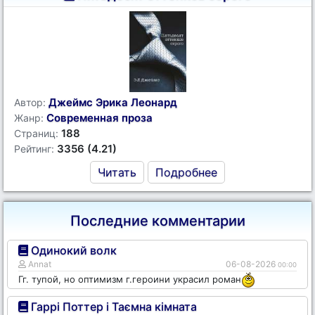
Джеймс Эрика Леонард
Автор:
Современная проза
Жанр:
188
Страниц:
3356 (4.21)
Рейтинг:
Читать
Подробнее
Последние комментарии
Одинокий волк
Annat
06-08-2026
00:00
Гг. тупой, но оптимизм г.героини украсил роман
Гаррі Поттер і Таємна кімната