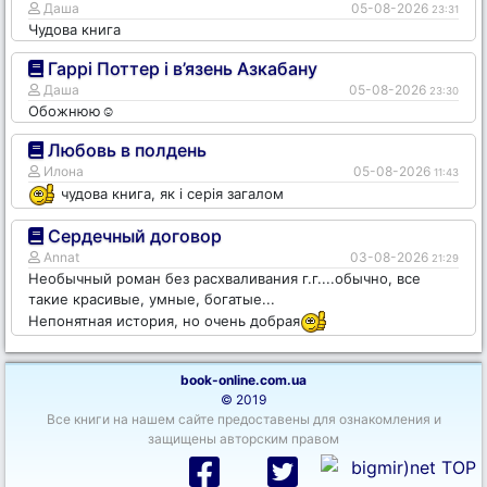
Даша
05-08-2026
23:31
Чудова книга
Гаррі Поттер і в’язень Азкабану
Даша
05-08-2026
23:30
Обожнюю☺️
Любовь в полдень
Илона
05-08-2026
11:43
чудова книга, як і серія загалом
Сердечный договор
Annat
03-08-2026
21:29
Необычный роман без расхваливания г.г....обычно, все
такие красивые, умные, богатые...
Непонятная история, но очень добрая
book-online.com.ua
© 2019
Все книги на нашем сайте предоставены для ознакомления и
защищены авторским правом