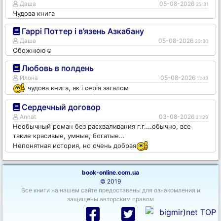
Даша
05-08-2026
23:31
Чудова книга
Гаррі Поттер і в’язень Азкабану
Даша
05-08-2026
23:30
Обожнюю☺️
Любовь в полдень
Илона
05-08-2026
11:43
чудова книга, як і серія загалом
Сердечный договор
Annat
03-08-2026
21:29
Необычный роман без расхваливания г.г....обычно, все
такие красивые, умные, богатые...
Непонятная история, но очень добрая
book-online.com.ua
© 2019
Все книги на нашем сайте предоставены для ознакомления и
защищены авторским правом