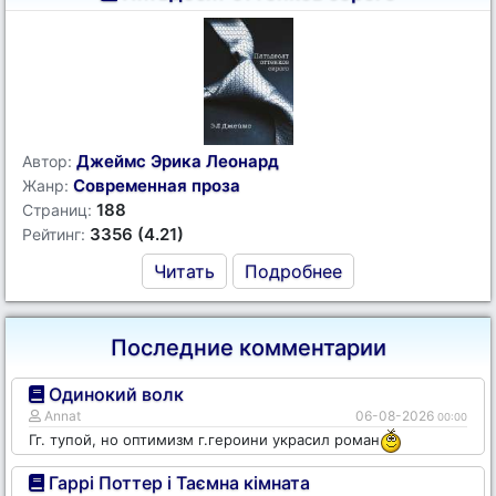
Джеймс Эрика Леонард
Автор:
Современная проза
Жанр:
188
Страниц:
3356 (4.21)
Рейтинг:
Читать
Подробнее
Последние комментарии
Одинокий волк
Annat
06-08-2026
00:00
Гг. тупой, но оптимизм г.героини украсил роман
Гаррі Поттер і Таємна кімната