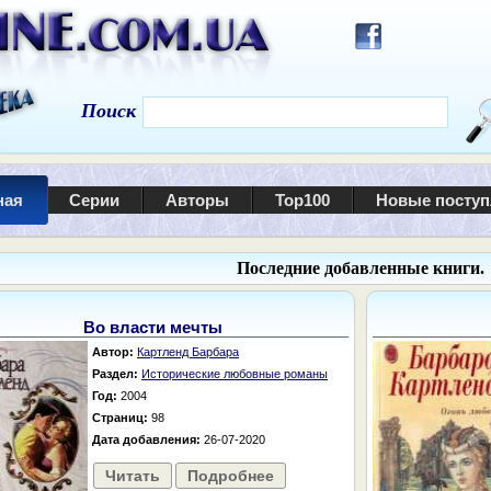
Поиск
ная
Серии
Авторы
Top100
Новые посту
Последние добавленные книги.
Во власти мечты
Автор:
Картленд Барбара
Раздел:
Исторические любовные романы
Год:
2004
Страниц:
98
Дата добавления:
26-07-2020
Читать
Подробнее