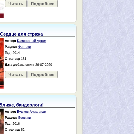
Читать
Подробнее
Сердце для стража
Автор:
Каменистый Артем
Раздел:
Фэнтези
Год:
2014
Страниц:
131
Дата добавления:
26-07-2020
Читать
Подробнее
Ближе, бандерлоги!
Автор:
Бушков Александр
Раздел:
Боевики
Год:
2016
Страниц:
82