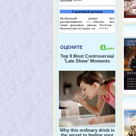
загалом
>>>>>
Сердечный договор
Необычный роман без
расхваливания г.г....обычно, все
такие красивые, умные, богатые...
Непонятная история, но...
>>>>>
ОЦЕНИТЕ
Top 9 Most Controversial
'Late Show' Moments
Why this ordinary drink is
the secret to feeling your