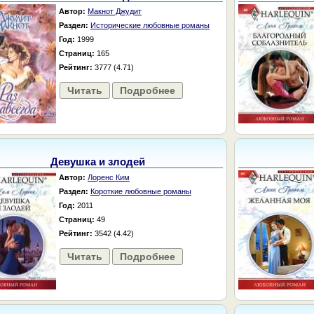
Автор:
Макнот Джудит
Раздел:
Исторические любовные романы
Год:
1999
Страниц:
165
Рейтинг:
3777 (4.71)
Читать
Подробнее
Девушка и злодей
Автор:
Лоренс Ким
Раздел:
Короткие любовные романы
Год:
2011
Страниц:
49
Рейтинг:
3542 (4.42)
Читать
Подробнее