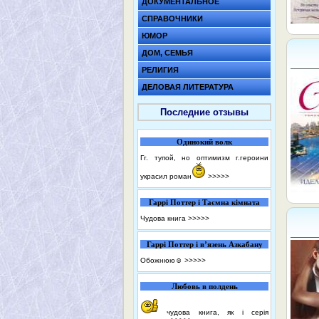
ДОКУМЕНТАЛЬНОЕ
СПРАВОЧНИКИ
ЮМОР
ДОМ, СЕМЬЯ
РЕЛИГИЯ
ДЕЛОВАЯ ЛИТЕРАТУРА
Последние отзывы
Одинокий волк
Гг. тупой, но оптимизм г.героини
украсил роман
>>>>>
Гаррі Поттер і Таємна кімната
Чудова книга
>>>>>
Гаррі Поттер і в’язень Азкабану
Обожнюю☺️
>>>>>
Любовь в полдень
чудова книга, як і серія