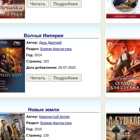
Читать
Подробнее
Волчья Империя
Автор:
Даль Дмитрий
Раздел:
Боевая фантастика
Год:
2014
Страниц:
103
Дата добавления:
26-07-2020
Читать
Подробнее
Новые земли
Автор:
Каменистый Артем
Раздел:
Боевая фантастика
Год:
2016
Страниц:
130