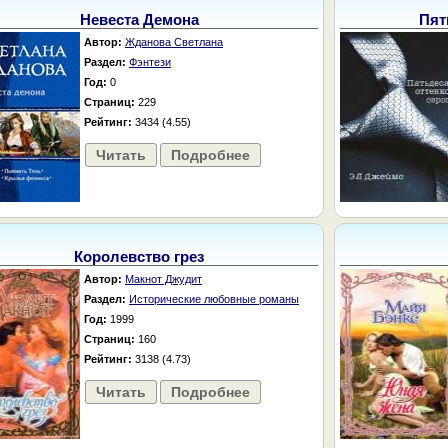
Невеста Демона
Пят
Автор:
Жданова Светлана
Раздел:
Фэнтези
Год:
0
Страниц:
229
Рейтинг:
3434 (4.55)
Читать
Подробнее
Королевство грез
Автор:
Макнот Джудит
Раздел:
Исторические любовные романы
Год:
1999
Страниц:
160
Рейтинг:
3138 (4.73)
Читать
Подробнее