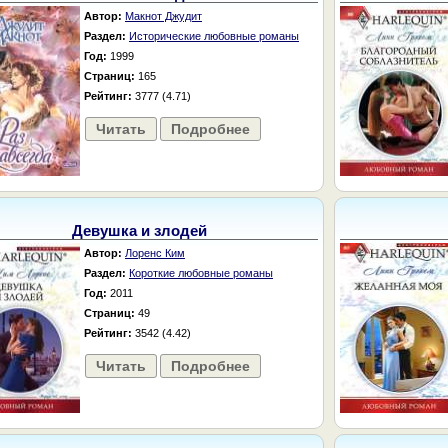
Автор:
Макнот Джудит
Раздел:
Исторические любовные романы
Год:
1999
Страниц:
165
Рейтинг:
3777 (4.71)
Читать
Подробнее
Девушка и злодей
Автор:
Лоренс Ким
Раздел:
Короткие любовные романы
Год:
2011
Страниц:
49
Рейтинг:
3542 (4.42)
Читать
Подробнее