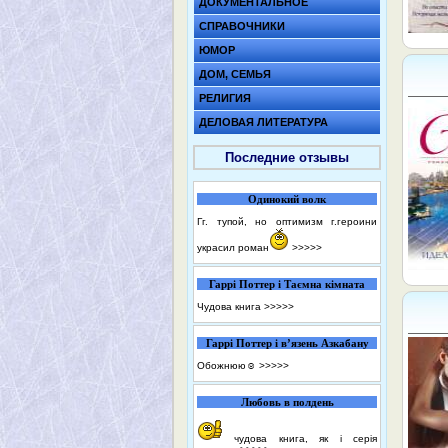
ДОКУМЕНТАЛЬНОЕ
СПРАВОЧНИКИ
ЮМОР
ДОМ, СЕМЬЯ
РЕЛИГИЯ
ДЕЛОВАЯ ЛИТЕРАТУРА
Последние отзывы
Одинокий волк
Гг. тупой, но оптимизм г.героини
украсил роман
>>>>>
Гаррі Поттер і Таємна кімната
Чудова книга
>>>>>
Гаррі Поттер і в’язень Азкабану
Обожнюю☺️
>>>>>
Любовь в полдень
чудова книга, як і серія