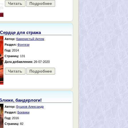
Читать
Подробнее
Сердце для стража
Автор:
Каменистый Артем
Раздел:
Фэнтези
Год:
2014
Страниц:
131
Дата добавления:
26-07-2020
Читать
Подробнее
Ближе, бандерлоги!
Автор:
Бушков Александр
Раздел:
Боевики
Год:
2016
Страниц:
82