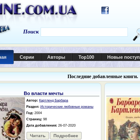
Поиск
ная
Серии
Авторы
Top100
Новые посту
Последние добавленные книги.
Во власти мечты
Автор:
Картленд Барбара
Раздел:
Исторические любовные романы
Год:
2004
Страниц:
98
Дата добавления:
26-07-2020
Читать
Подробнее