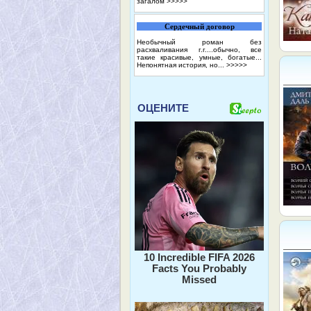
загалом
>>>>>
Сердечный договор
Необычный роман без
расхваливания г.г....обычно, все
такие красивые, умные, богатые...
Непонятная история, но...
>>>>>
ОЦЕНИТЕ
10 Incredible FIFA 2026
Facts You Probably
Missed