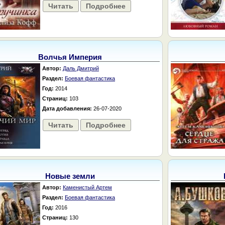
Читать
Подробнее
Волчья Империя
Автор:
Даль Дмитрий
Раздел:
Боевая фантастика
Год:
2014
Страниц:
103
Дата добавления:
26-07-2020
Читать
Подробнее
Новые земли
Автор:
Каменистый Артем
Раздел:
Боевая фантастика
Год:
2016
Страниц:
130