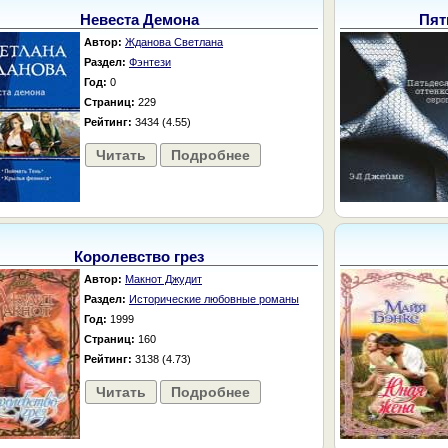
Невеста Демона
Пят
Автор:
Жданова Светлана
Раздел:
Фэнтези
Год:
0
Страниц:
229
Рейтинг:
3434 (4.55)
Читать
Подробнее
Королевство грез
Автор:
Макнот Джудит
Раздел:
Исторические любовные романы
Год:
1999
Страниц:
160
Рейтинг:
3138 (4.73)
Читать
Подробнее