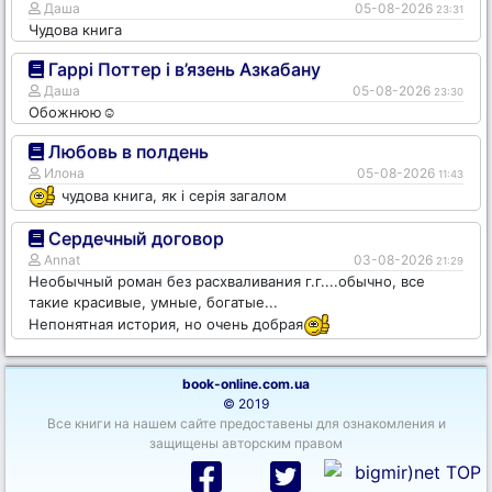
Даша
05-08-2026
23:31
Чудова книга
Гаррі Поттер і в’язень Азкабану
Даша
05-08-2026
23:30
Обожнюю☺️
Любовь в полдень
Илона
05-08-2026
11:43
чудова книга, як і серія загалом
Сердечный договор
Annat
03-08-2026
21:29
Необычный роман без расхваливания г.г....обычно, все
такие красивые, умные, богатые...
Непонятная история, но очень добрая
book-online.com.ua
© 2019
Все книги на нашем сайте предоставены для ознакомления и
защищены авторским правом