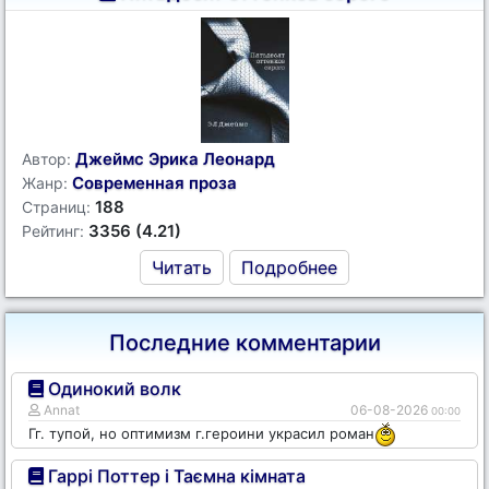
Джеймс Эрика Леонард
Автор:
Современная проза
Жанр:
188
Страниц:
3356 (4.21)
Рейтинг:
Читать
Подробнее
Последние комментарии
Одинокий волк
Annat
06-08-2026
00:00
Гг. тупой, но оптимизм г.героини украсил роман
Гаррі Поттер і Таємна кімната