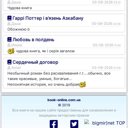
Даша
05-08-2026
23:31
Чудова книга
Гаррі Поттер і в’язень Азкабану
Даша
05-08-2026
23:30
Обожнюю☺️
Любовь в полдень
Илона
05-08-2026
11:43
чудова книга, як і серія загалом
Сердечный договор
Annat
03-08-2026
21:29
Необычный роман без расхваливания г.г....обычно, все
такие красивые, умные, богатые...
Непонятная история, но очень добрая
book-online.com.ua
© 2019
Все книги на нашем сайте предоставены для ознакомления и
защищены авторским правом