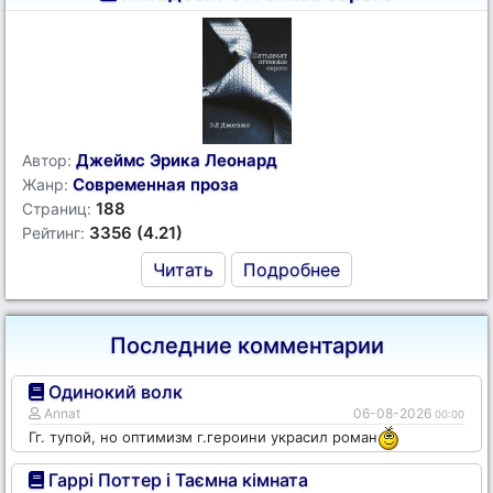
Джеймс Эрика Леонард
Автор:
Современная проза
Жанр:
188
Страниц:
3356 (4.21)
Рейтинг:
Читать
Подробнее
Последние комментарии
Одинокий волк
Annat
06-08-2026
00:00
Гг. тупой, но оптимизм г.героини украсил роман
Гаррі Поттер і Таємна кімната