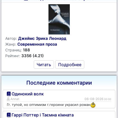
Джеймс Эрика Леонард
Автор:
Современная проза
Жанр:
188
Страниц:
3356 (4.21)
Рейтинг:
Читать
Подробнее
Последние комментарии
Одинокий волк
Annat
06-08-2026
00:00
Гг. тупой, но оптимизм г.героини украсил роман
Гаррі Поттер і Таємна кімната