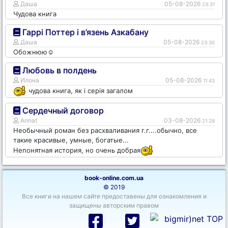
Даша
05-08-2026
23:31
Чудова книга
Гаррі Поттер і в’язень Азкабану
Даша
05-08-2026
23:30
Обожнюю☺️
Любовь в полдень
Илона
05-08-2026
11:43
чудова книга, як і серія загалом
Сердечный договор
Annat
03-08-2026
21:29
Необычный роман без расхваливания г.г....обычно, все
такие красивые, умные, богатые...
Непонятная история, но очень добрая
book-online.com.ua
© 2019
Все книги на нашем сайте предоставены для ознакомления и
защищены авторским правом