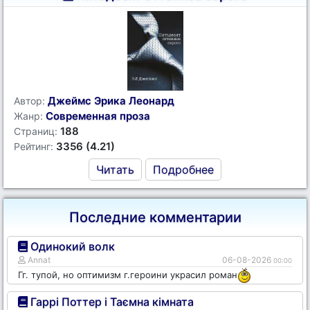
Джеймс Эрика Леонард
Автор:
Современная проза
Жанр:
188
Страниц:
3356 (4.21)
Рейтинг:
Читать
Подробнее
Последние комментарии
Одинокий волк
Annat
06-08-2026
00:00
Гг. тупой, но оптимизм г.героини украсил роман
Гаррі Поттер і Таємна кімната