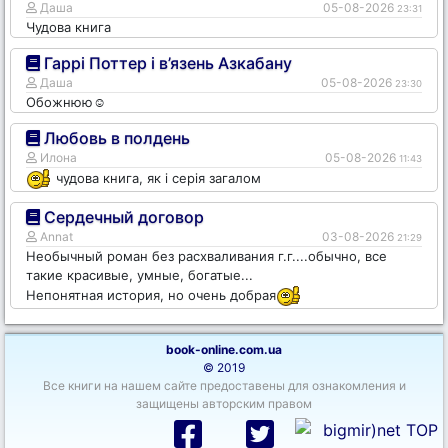
Даша
05-08-2026
23:31
Чудова книга
Гаррі Поттер і в’язень Азкабану
Даша
05-08-2026
23:30
Обожнюю☺️
Любовь в полдень
Илона
05-08-2026
11:43
чудова книга, як і серія загалом
Сердечный договор
Annat
03-08-2026
21:29
Необычный роман без расхваливания г.г....обычно, все
такие красивые, умные, богатые...
Непонятная история, но очень добрая
book-online.com.ua
© 2019
Все книги на нашем сайте предоставены для ознакомления и
защищены авторским правом