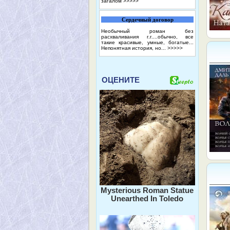
загалом
>>>>>
Сердечный договор
Необычный роман без
расхваливания г.г....обычно, все
такие красивые, умные, богатые...
Непонятная история, но...
>>>>>
ОЦЕНИТЕ
Mysterious Roman Statue
Unearthed In Toledo