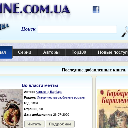
Поиск
ная
Серии
Авторы
Top100
Новые посту
Последние добавленные книги.
Во власти мечты
Автор:
Картленд Барбара
Раздел:
Исторические любовные романы
Год:
2004
Страниц:
98
Дата добавления:
26-07-2020
Читать
Подробнее