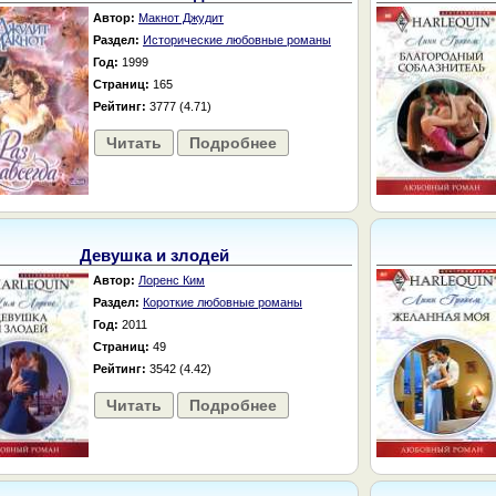
Автор:
Макнот Джудит
Раздел:
Исторические любовные романы
Год:
1999
Страниц:
165
Рейтинг:
3777 (4.71)
Читать
Подробнее
Девушка и злодей
Автор:
Лоренс Ким
Раздел:
Короткие любовные романы
Год:
2011
Страниц:
49
Рейтинг:
3542 (4.42)
Читать
Подробнее