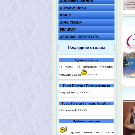
ДОКУМЕНТАЛЬНОЕ
СПРАВОЧНИКИ
ЮМОР
ДОМ, СЕМЬЯ
РЕЛИГИЯ
ДЕЛОВАЯ ЛИТЕРАТУРА
Последние отзывы
Одинокий волк
Гг. тупой, но оптимизм г.героини
украсил роман
>>>>>
Гаррі Поттер і Таємна кімната
Чудова книга
>>>>>
Гаррі Поттер і в’язень Азкабану
Обожнюю☺️
>>>>>
Любовь в полдень
чудова книга, як і серія