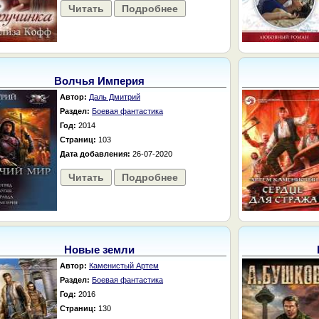
Читать
Подробнее
Волчья Империя
Автор:
Даль Дмитрий
Раздел:
Боевая фантастика
Год:
2014
Страниц:
103
Дата добавления:
26-07-2020
Читать
Подробнее
Новые земли
Автор:
Каменистый Артем
Раздел:
Боевая фантастика
Год:
2016
Страниц:
130