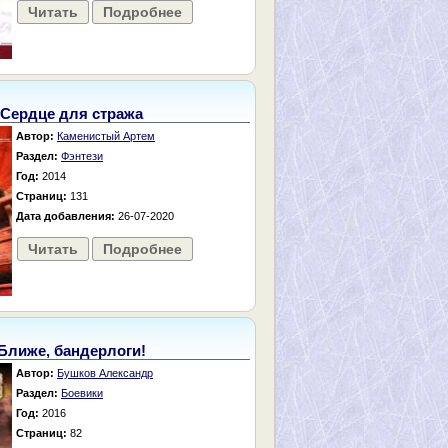
Читать
Подробнее
Сердце для стража
Автор:
Каменистый Артем
Раздел:
Фэнтези
Год:
2014
Страниц:
131
Дата добавления:
26-07-2020
Читать
Подробнее
Ближе, бандерлоги!
Автор:
Бушков Александр
Раздел:
Боевики
Год:
2016
Страниц:
82