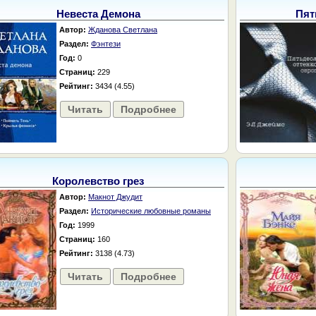
Невеста Демона
Пят
Автор:
Жданова Светлана
Раздел:
Фэнтези
Год:
0
Страниц:
229
Рейтинг:
3434 (4.55)
Читать
Подробнее
Королевство грез
Автор:
Макнот Джудит
Раздел:
Исторические любовные романы
Год:
1999
Страниц:
160
Рейтинг:
3138 (4.73)
Читать
Подробнее