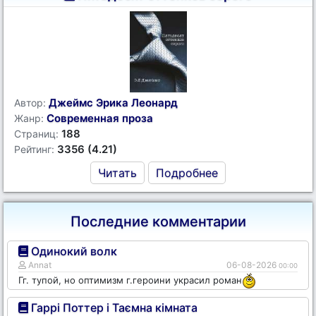
Джеймс Эрика Леонард
Автор:
Современная проза
Жанр:
188
Страниц:
3356 (4.21)
Рейтинг:
Читать
Подробнее
Последние комментарии
Одинокий волк
Annat
06-08-2026
00:00
Гг. тупой, но оптимизм г.героини украсил роман
Гаррі Поттер і Таємна кімната