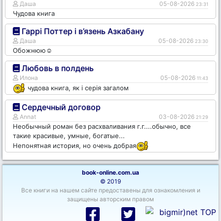
Даша
05-08-2026
23:31
Чудова книга
Гаррі Поттер і в’язень Азкабану
Даша
05-08-2026
23:30
Обожнюю☺️
Любовь в полдень
Илона
05-08-2026
11:43
чудова книга, як і серія загалом
Сердечный договор
Annat
03-08-2026
21:29
Необычный роман без расхваливания г.г....обычно, все
такие красивые, умные, богатые...
Непонятная история, но очень добрая
book-online.com.ua
© 2019
Все книги на нашем сайте предоставены для ознакомления и
защищены авторским правом