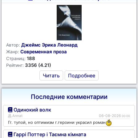
Джеймс Эрика Леонард
Автор:
Современная проза
Жанр:
188
Страниц:
3356 (4.21)
Рейтинг:
Читать
Подробнее
Последние комментарии
Одинокий волк
Annat
06-08-2026
00:00
Гг. тупой, но оптимизм г.героини украсил роман
Гаррі Поттер і Таємна кімната