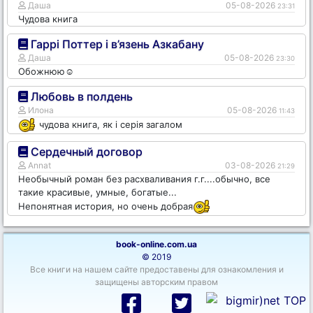
Даша
05-08-2026
23:31
Чудова книга
Гаррі Поттер і в’язень Азкабану
Даша
05-08-2026
23:30
Обожнюю☺️
Любовь в полдень
Илона
05-08-2026
11:43
чудова книга, як і серія загалом
Сердечный договор
Annat
03-08-2026
21:29
Необычный роман без расхваливания г.г....обычно, все
такие красивые, умные, богатые...
Непонятная история, но очень добрая
book-online.com.ua
© 2019
Все книги на нашем сайте предоставены для ознакомления и
защищены авторским правом