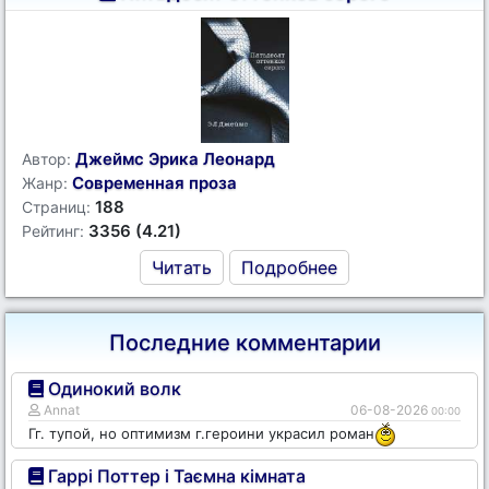
Джеймс Эрика Леонард
Автор:
Современная проза
Жанр:
188
Страниц:
3356 (4.21)
Рейтинг:
Читать
Подробнее
Последние комментарии
Одинокий волк
Annat
06-08-2026
00:00
Гг. тупой, но оптимизм г.героини украсил роман
Гаррі Поттер і Таємна кімната