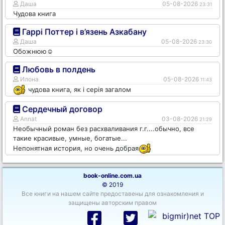
Даша
05-08-2026
23:31
Чудова книга
Гаррі Поттер і в’язень Азкабану
Даша
05-08-2026
23:30
Обожнюю☺️
Любовь в полдень
Илона
05-08-2026
11:43
чудова книга, як і серія загалом
Сердечный договор
Annat
03-08-2026
21:29
Необычный роман без расхваливания г.г....обычно, все
такие красивые, умные, богатые...
Непонятная история, но очень добрая
book-online.com.ua
© 2019
Все книги на нашем сайте предоставены для ознакомления и
защищены авторским правом